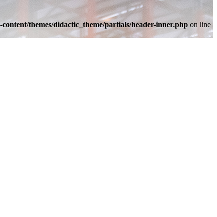
-content/themes/didactic_theme/partials/header-inner.php
on line