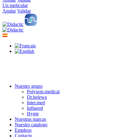
Un particular
Anular
Validar
Nuestro grupo
Polysem.medical
Dr.helewa
Inter.med
Infineed
Hygie
Nuestras marcas
Nuestro catalogo
Empleos
Contacto