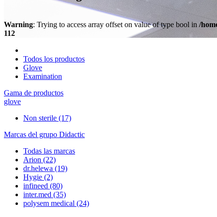
Warning
: Trying to access array offset on value of type bool in
/home
112
Todos los productos
Glove
Examination
Gama de productos
glove
Non sterile
(17)
Marcas del grupo Didactic
Todas las marcas
Arion
(22)
dr.helewa
(19)
Hygie
(2)
infineed
(80)
inter.med
(35)
polysem medical
(24)