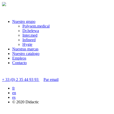
Nuestro grupo
Polysem.medical
Dr.helewa
Inter.med
Infineed
Hygie
Nuestras marcas
Nuestro catalogo
Empleos
Contacto
Contactar servicio al cliente
+ 33 (0) 2 35 44 93 93
Par email
fr
en
es
© 2020 Didactic