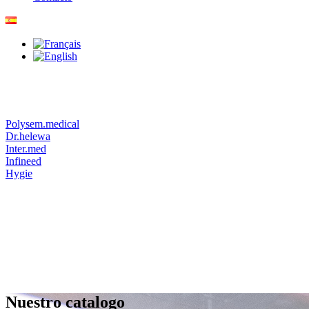
Polysem.medical
Dr.helewa
Inter.med
Infineed
Hygie
Nuestro catalogo