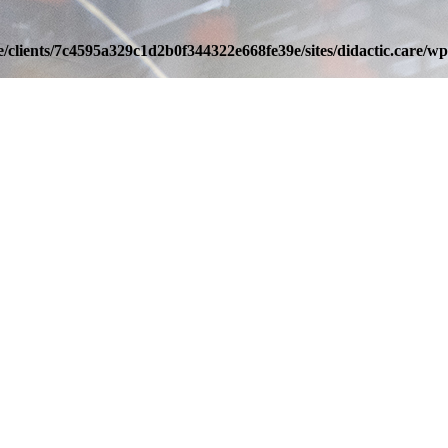
/clients/7c4595a329c1d2b0f344322e668fe39e/sites/didactic.care/wp