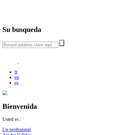
Su busqueda
fr
en
es
Bienvenida
Usted es :
Un profesional
Anular
Validar