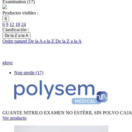
Examination
(
17
)
Productos visibles :
6
6
9
12
18
24
Clasificación :
De la Z a la A
Ordre naturel
De la A a la Z
De la Z a la A
glove
Non sterile
(17)
GUANTE NITRILO EXAMEN NO ESTÉRIL SIN POLVO CAJA 
Ver producto