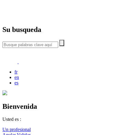
Su busqueda
fr
en
es
Bienvenida
Usted es :
Un profesional
Anular
Validar