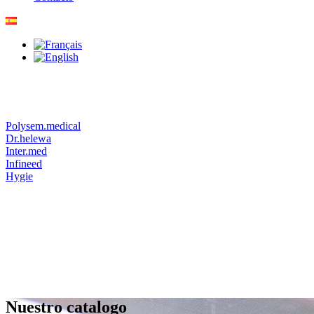
Polysem.medical
Dr.helewa
Inter.med
Infineed
Hygie
Nuestro catalogo