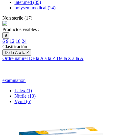
inter.med
(35)
polysem medical
(24)
Non sterile
(
17
)
Productos visibles :
9
6
9
12
18
24
Clasificación :
De la A a la Z
Ordre naturel
De la A a la Z
De la Z a la A
examination
Latex
(1)
Nitrile
(10)
Vynil
(6)