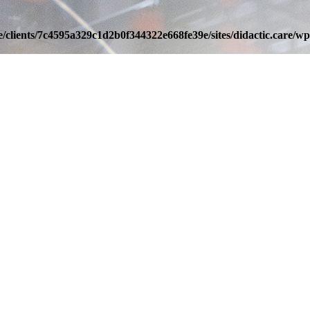
/clients/7c4595a329c1d2b0f344322e668fe39e/sites/didactic.care/wp