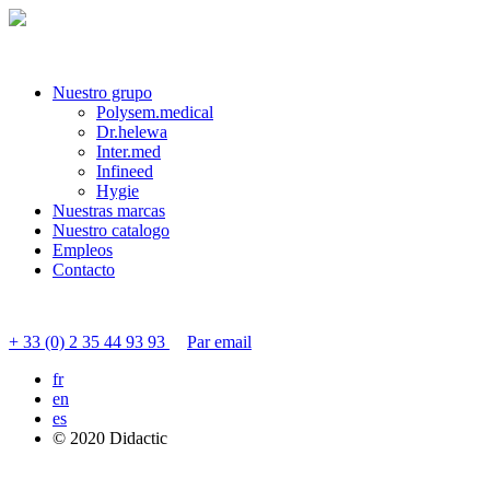
Nuestro grupo
Polysem.medical
Dr.helewa
Inter.med
Infineed
Hygie
Nuestras marcas
Nuestro catalogo
Empleos
Contacto
Contactar servicio al cliente
+ 33 (0) 2 35 44 93 93
Par email
fr
en
es
© 2020 Didactic