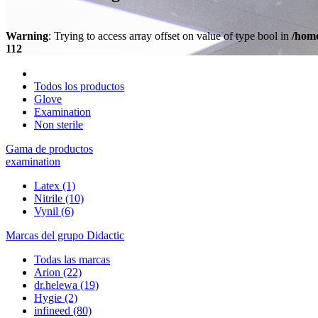
Warning
: Trying to access array offset on value of type bool in
/home
112
Todos los productos
Glove
Examination
Non sterile
Gama de productos
examination
Latex
(1)
Nitrile
(10)
Vynil
(6)
Marcas del grupo Didactic
Todas las marcas
Arion
(22)
dr.helewa
(19)
Hygie
(2)
infineed
(80)