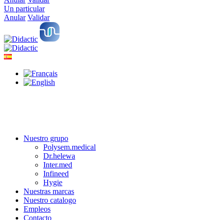
Un particular
Anular
Validar
Nuestro grupo
Polysem.medical
Dr.helewa
Inter.med
Infineed
Hygie
Nuestras marcas
Nuestro catalogo
Empleos
Contacto