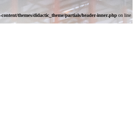
-content/themes/didactic_theme/partials/header-inner.php
on line