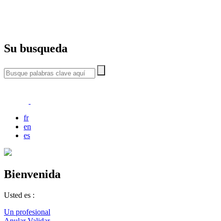
Su busqueda
fr
en
es
Bienvenida
Usted es :
Un profesional
Anular
Validar