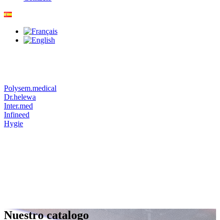
Polysem.medical
Dr.helewa
Inter.med
Infineed
Hygie
Nuestro catalogo