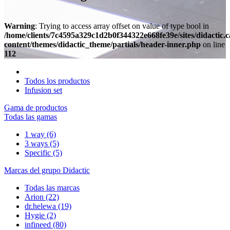
Warning
: Trying to access array offset on value of type bool in
/home/clients/7c4595a329c1d2b0f344322e668fe39e/sites/didactic.
content/themes/didactic_theme/partials/header-inner.php
on line
112
Todos los productos
Infusion set
Gama de productos
Todas las gamas
1 way
(6)
3 ways
(5)
Specific
(5)
Marcas del grupo Didactic
Todas las marcas
Arion
(22)
dr.helewa
(19)
Hygie
(2)
infineed
(80)