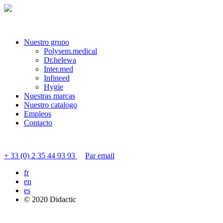
Nuestro grupo
Polysem.medical
Dr.helewa
Inter.med
Infineed
Hygie
Nuestras marcas
Nuestro catalogo
Empleos
Contacto
Contactar servicio al cliente
+ 33 (0) 2 35 44 93 93
Par email
fr
en
es
© 2020 Didactic