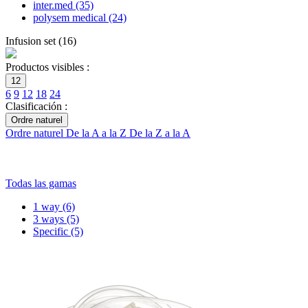
inter.med
(35)
polysem medical
(24)
Infusion set
(
16
)
Productos visibles :
12
6
9
12
18
24
Clasificación :
Ordre naturel
Ordre naturel
De la A a la Z
De la Z a la A
Todas las gamas
1 way
(6)
3 ways
(5)
Specific
(5)