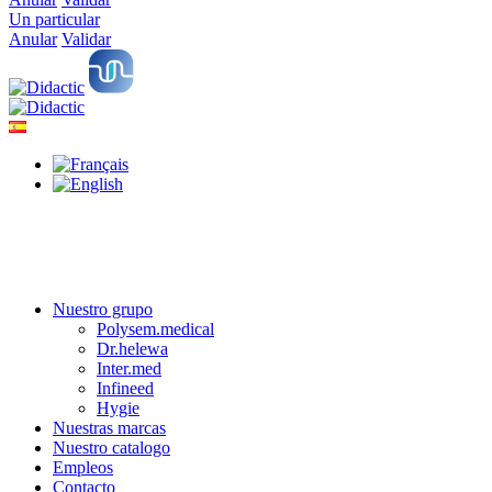
Un particular
Anular
Validar
Nuestro grupo
Polysem.medical
Dr.helewa
Inter.med
Infineed
Hygie
Nuestras marcas
Nuestro catalogo
Empleos
Contacto