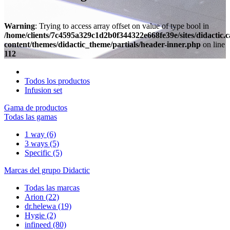
Warning
: Trying to access array offset on value of type bool in
/home/clients/7c4595a329c1d2b0f344322e668fe39e/sites/didactic.
content/themes/didactic_theme/partials/header-inner.php
on line
112
Todos los productos
Infusion set
Gama de productos
Todas las gamas
1 way
(6)
3 ways
(5)
Specific
(5)
Marcas del grupo Didactic
Todas las marcas
Arion
(22)
dr.helewa
(19)
Hygie
(2)
infineed
(80)