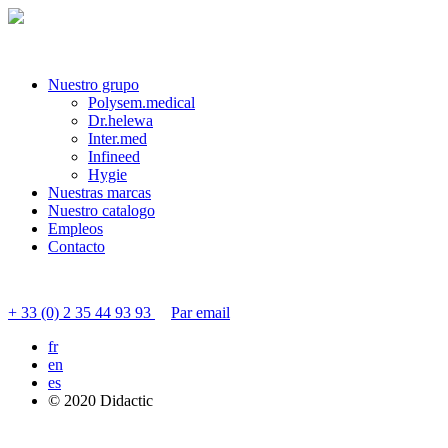
Nuestro grupo
Polysem.medical
Dr.helewa
Inter.med
Infineed
Hygie
Nuestras marcas
Nuestro catalogo
Empleos
Contacto
Contactar servicio al cliente
+ 33 (0) 2 35 44 93 93
Par email
fr
en
es
© 2020 Didactic