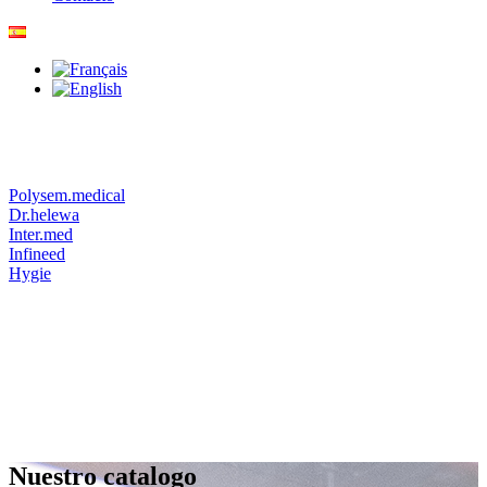
Polysem.medical
Dr.helewa
Inter.med
Infineed
Hygie
Nuestro catalogo