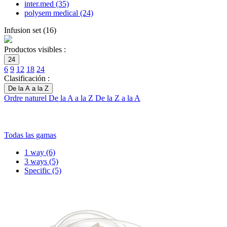
inter.med
(35)
polysem medical
(24)
Infusion set
(
16
)
Productos visibles :
24
6
9
12
18
24
Clasificación :
De la A a la Z
Ordre naturel
De la A a la Z
De la Z a la A
Todas las gamas
1 way
(6)
3 ways
(5)
Specific
(5)