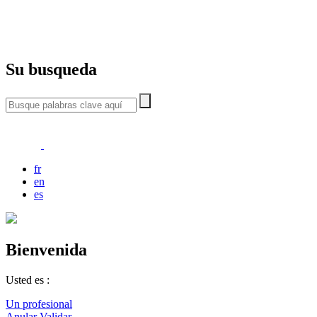
Su busqueda
fr
en
es
Bienvenida
Usted es :
Un profesional
Anular
Validar