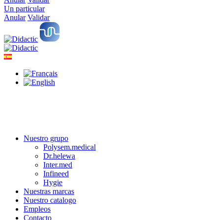
Un particular
Anular
Validar
Nuestro grupo
Polysem.medical
Dr.helewa
Inter.med
Infineed
Hygie
Nuestras marcas
Nuestro catalogo
Empleos
Contacto