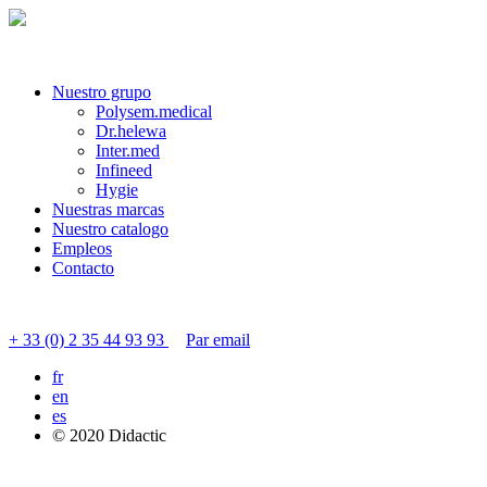
Nuestro grupo
Polysem.medical
Dr.helewa
Inter.med
Infineed
Hygie
Nuestras marcas
Nuestro catalogo
Empleos
Contacto
Contactar servicio al cliente
+ 33 (0) 2 35 44 93 93
Par email
fr
en
es
© 2020 Didactic