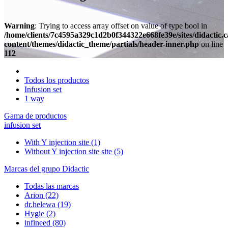
Warning
: Trying to access array offset on value of type bool in
/home/clients/7c4595a329c1d2b0f344322e668fe39e/sites/didactic.
content/themes/didactic_theme/partials/header-inner.php
on line
112
Todos los productos
Infusion set
1 way
Gama de productos
infusion set
With Y injection site
(1)
Without Y injection site site
(5)
Marcas del grupo Didactic
Todas las marcas
Arion
(22)
dr.helewa
(19)
Hygie
(2)
infineed
(80)