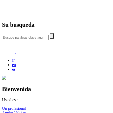
Su busqueda
fr
en
es
Bienvenida
Usted es :
Un profesional
Anular
Validar