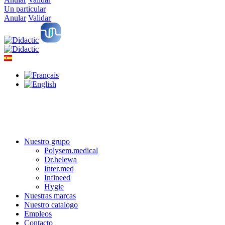
Un particular
Anular
Validar
Nuestro grupo
Polysem.medical
Dr.helewa
Inter.med
Infineed
Hygie
Nuestras marcas
Nuestro catalogo
Empleos
Contacto