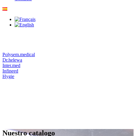
Polysem.medical
Dr.helewa
Inter.med
Infineed
Hygie
Nuestro catalogo