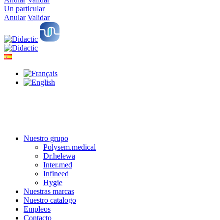
Un particular
Anular
Validar
Nuestro grupo
Polysem.medical
Dr.helewa
Inter.med
Infineed
Hygie
Nuestras marcas
Nuestro catalogo
Empleos
Contacto