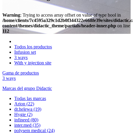
Warning
: Trying to access array offset on value of type bool in
/home/clients/7c4595a329c1d2b0f344322e668fe39e/sites/didactic.
content/themes/didactic_theme/partials/header-inner.php
on line
112
Todos los productos
Infusion set
3 ways
With y injection site
Gama de productos
3 ways
Marcas del grupo Didactic
Todas las marcas
Arion
(22)
dr.helewa
(19)
Hygie
(2)
infineed
(80)
inter.med
(35)
polysem medical
(24)