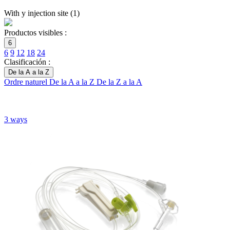
With y injection site
(
1
)
Productos visibles :
6
6
9
12
18
24
Clasificación :
De la A a la Z
Ordre naturel
De la A a la Z
De la Z a la A
3 ways