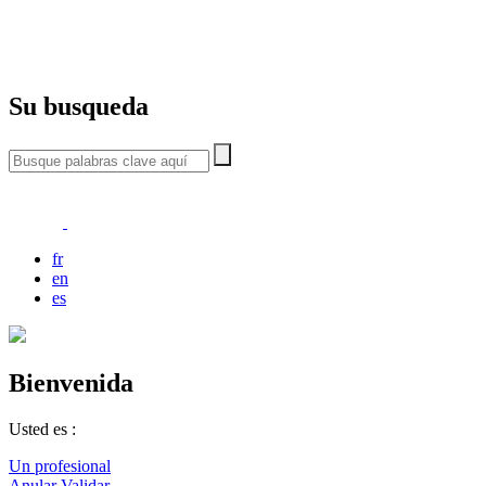
Su busqueda
fr
en
es
Bienvenida
Usted es :
Un profesional
Anular
Validar