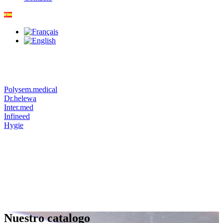
Polysem.medical
Dr.helewa
Inter.med
Infineed
Hygie
Nuestro catalogo