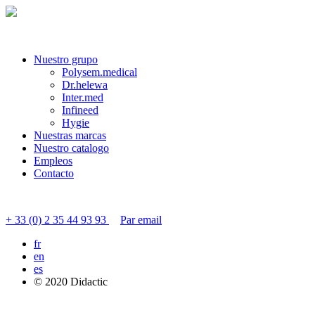
Nuestro grupo
Polysem.medical
Dr.helewa
Inter.med
Infineed
Hygie
Nuestras marcas
Nuestro catalogo
Empleos
Contacto
Contactar servicio al cliente
+ 33 (0) 2 35 44 93 93
Par email
fr
en
es
© 2020 Didactic