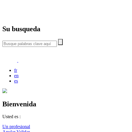
Su busqueda
fr
en
es
Bienvenida
Usted es :
Un profesional
Anular
Validar