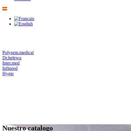
Polysem.medical
Dr.helewa
Inter.med
Infineed
Hygie
Nuestro catalogo