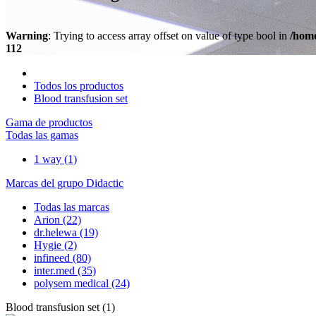
Warning
: Trying to access array offset on value of type bool in
/home
112
Todos los productos
Blood transfusion set
Gama de productos
Todas las gamas
1 way
(1)
Marcas del grupo Didactic
Todas las marcas
Arion
(22)
dr.helewa
(19)
Hygie
(2)
infineed
(80)
inter.med
(35)
polysem medical
(24)
Blood transfusion set
(
1
)