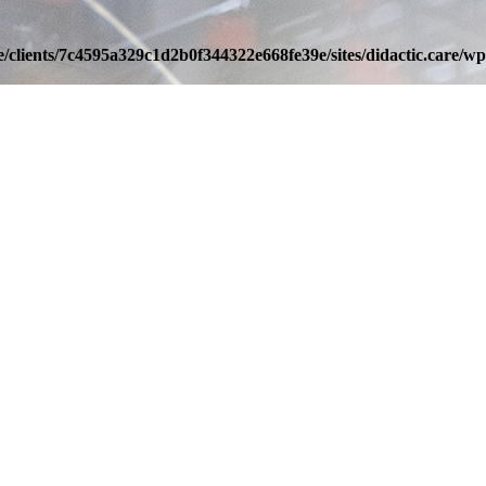
/clients/7c4595a329c1d2b0f344322e668fe39e/sites/didactic.care/wp