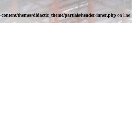
-content/themes/didactic_theme/partials/header-inner.php
on line