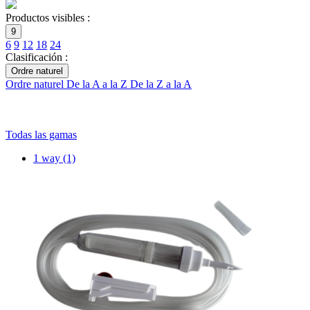
Productos visibles :
9
6
9
12
18
24
Clasificación :
Ordre naturel
Ordre naturel
De la A a la Z
De la Z a la A
Todas las gamas
1 way
(1)