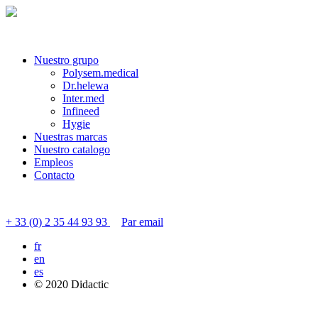
Nuestro grupo
Polysem.medical
Dr.helewa
Inter.med
Infineed
Hygie
Nuestras marcas
Nuestro catalogo
Empleos
Contacto
Contactar servicio al cliente
+ 33 (0) 2 35 44 93 93
Par email
fr
en
es
© 2020 Didactic