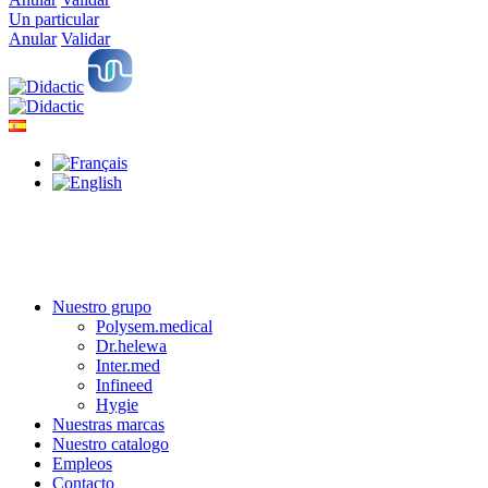
Un particular
Anular
Validar
Nuestro grupo
Polysem.medical
Dr.helewa
Inter.med
Infineed
Hygie
Nuestras marcas
Nuestro catalogo
Empleos
Contacto