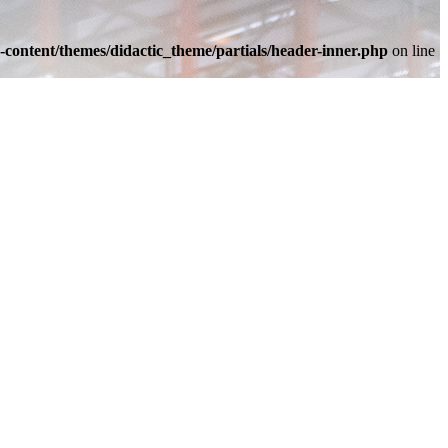
-content/themes/didactic_theme/partials/header-inner.php
on line