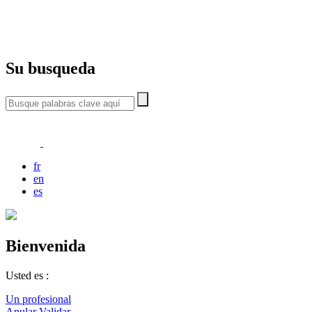
Su busqueda
fr
en
es
Bienvenida
Usted es :
Un profesional
Anular
Validar