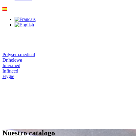
Polysem.medical
Dr.helewa
Inter.med
Infineed
Hygie
Nuestro catalogo