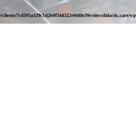
/clients/7c4595a329c1d2b0f344322e668fe39e/sites/didactic.care/wp