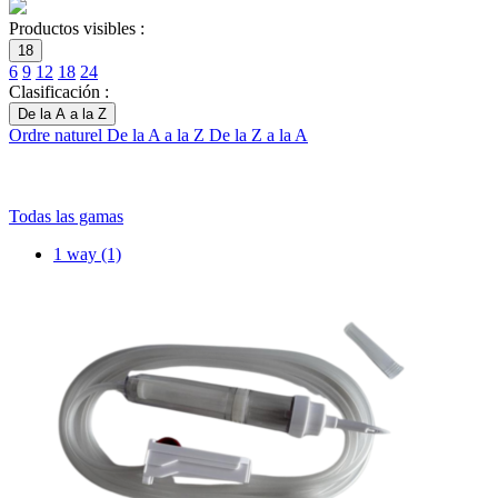
Productos visibles :
18
6
9
12
18
24
Clasificación :
De la A a la Z
Ordre naturel
De la A a la Z
De la Z a la A
Todas las gamas
1 way
(1)