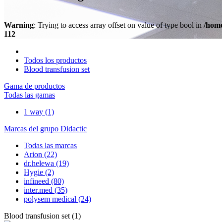
Warning
: Trying to access array offset on value of type bool in
/home
112
Todos los productos
Blood transfusion set
Gama de productos
Todas las gamas
1 way
(1)
Marcas del grupo Didactic
Todas las marcas
Arion
(22)
dr.helewa
(19)
Hygie
(2)
infineed
(80)
inter.med
(35)
polysem medical
(24)
Blood transfusion set
(
1
)