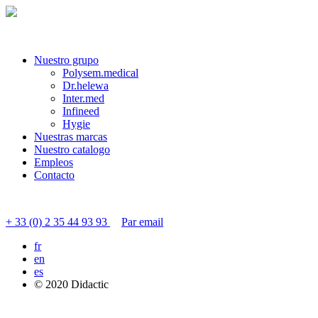
Nuestro grupo
Polysem.medical
Dr.helewa
Inter.med
Infineed
Hygie
Nuestras marcas
Nuestro catalogo
Empleos
Contacto
Contactar servicio al cliente
+ 33 (0) 2 35 44 93 93
Par email
fr
en
es
© 2020 Didactic