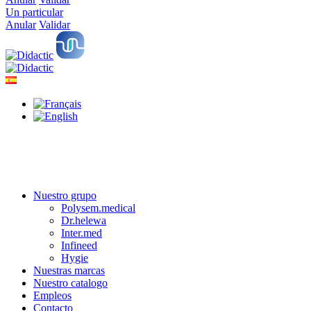
Un particular
Anular
Validar
Nuestro grupo
Polysem.medical
Dr.helewa
Inter.med
Infineed
Hygie
Nuestras marcas
Nuestro catalogo
Empleos
Contacto