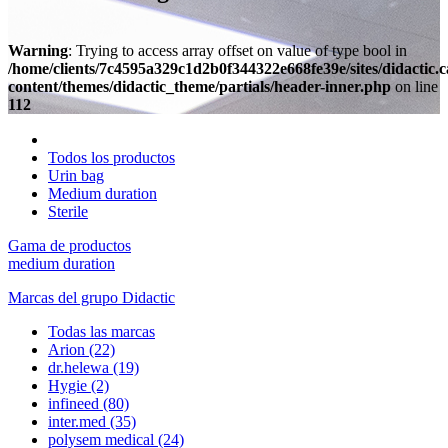
Warning
: Trying to access array offset on value of type bool in
/home/clients/7c4595a329c1d2b0f344322e668fe39e/sites/didactic.
content/themes/didactic_theme/partials/header-inner.php
on line
112
Todos los productos
Urin bag
Medium duration
Sterile
Gama de productos
medium duration
Marcas del grupo Didactic
Todas las marcas
Arion
(22)
dr.helewa
(19)
Hygie
(2)
infineed
(80)
inter.med
(35)
polysem medical
(24)