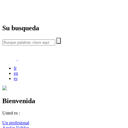
Su busqueda
fr
en
es
Bienvenida
Usted es :
Un profesional
Anular
Validar