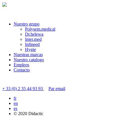
Nuestro grupo
Polysem.medical
Dr.helewa
Inter.med
Infineed
Hygie
Nuestras marcas
Nuestro catalogo
Empleos
Contacto
Contactar servicio al cliente
+ 33 (0) 2 35 44 93 93
Par email
fr
en
es
© 2020 Didactic