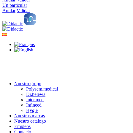
Un particular
Anular
Validar
Nuestro grupo
Polysem.medical
Dr.helewa
Inter.med
Infineed
Hygie
Nuestras marcas
Nuestro catalogo
Empleos
Contacto