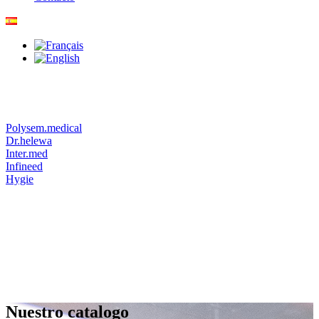
Polysem.medical
Dr.helewa
Inter.med
Infineed
Hygie
Nuestro catalogo