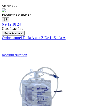
Sterile
(
2
)
Productos visibles :
18
6
9
12
18
24
Clasificación :
De la A a la Z
Ordre naturel
De la A a la Z
De la Z a la A
medium duration