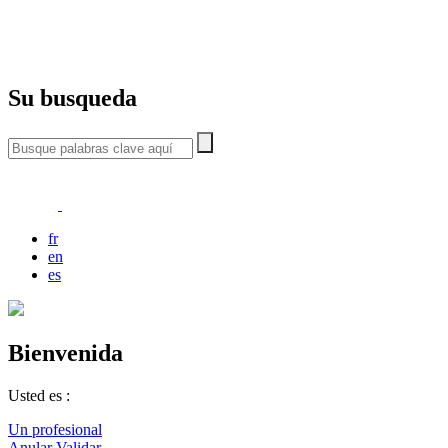
Su busqueda
fr
en
es
Bienvenida
Usted es :
Un profesional
Anular
Validar