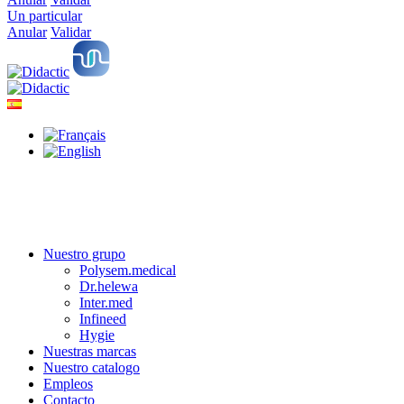
Un particular
Anular
Validar
Nuestro grupo
Polysem.medical
Dr.helewa
Inter.med
Infineed
Hygie
Nuestras marcas
Nuestro catalogo
Empleos
Contacto