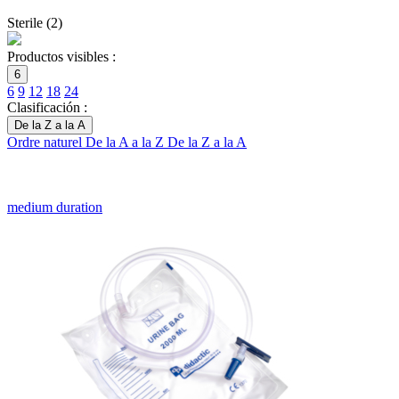
Sterile
(
2
)
Productos visibles :
6
6
9
12
18
24
Clasificación :
De la Z a la A
Ordre naturel
De la A a la Z
De la Z a la A
medium duration