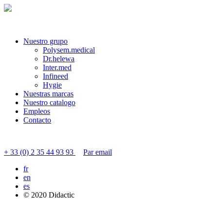
Nuestro grupo
Polysem.medical
Dr.helewa
Inter.med
Infineed
Hygie
Nuestras marcas
Nuestro catalogo
Empleos
Contacto
Contactar servicio al cliente
+ 33 (0) 2 35 44 93 93
Par email
fr
en
es
© 2020 Didactic