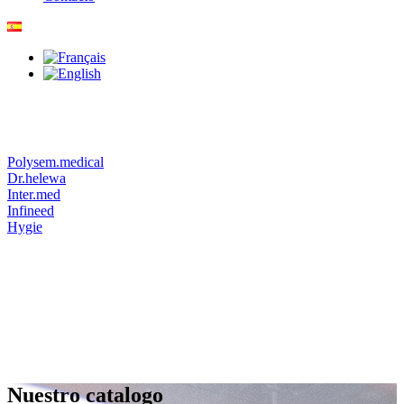
Polysem.medical
Dr.helewa
Inter.med
Infineed
Hygie
Nuestro catalogo