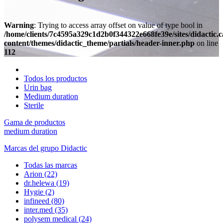
Warning
: Trying to access array offset on value of type bool in
/home/clients/7c4595a329c1d2b0f344322e668fe39e/sites/didactic.
content/themes/didactic_theme/partials/header-inner.php
on line
112
Todos los productos
Urin bag
Medium duration
Sterile
Gama de productos
medium duration
Marcas del grupo Didactic
Todas las marcas
Arion
(22)
dr.helewa
(19)
Hygie
(2)
infineed
(80)
inter.med
(35)
polysem medical
(24)