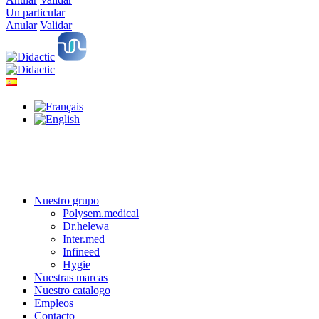
Un particular
Anular
Validar
Nuestro grupo
Polysem.medical
Dr.helewa
Inter.med
Infineed
Hygie
Nuestras marcas
Nuestro catalogo
Empleos
Contacto