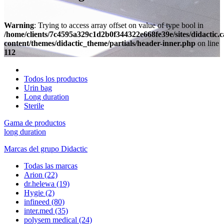
Warning
: Trying to access array offset on value of type bool in
/home/clients/7c4595a329c1d2b0f344322e668fe39e/sites/didactic.
content/themes/didactic_theme/partials/header-inner.php
on line
112
Todos los productos
Urin bag
Long duration
Sterile
Gama de productos
long duration
Marcas del grupo Didactic
Todas las marcas
Arion
(22)
dr.helewa
(19)
Hygie
(2)
infineed
(80)
inter.med
(35)
polysem medical
(24)