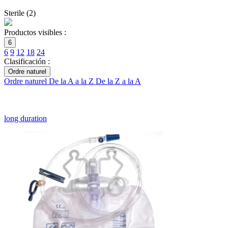
Sterile
(
2
)
Productos visibles :
6
6
9
12
18
24
Clasificación :
Ordre naturel
Ordre naturel
De la A a la Z
De la Z a la A
long duration