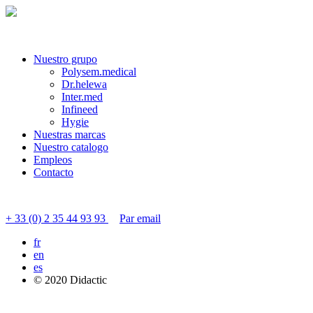
Nuestro grupo
Polysem.medical
Dr.helewa
Inter.med
Infineed
Hygie
Nuestras marcas
Nuestro catalogo
Empleos
Contacto
Contactar servicio al cliente
+ 33 (0) 2 35 44 93 93
Par email
fr
en
es
© 2020 Didactic