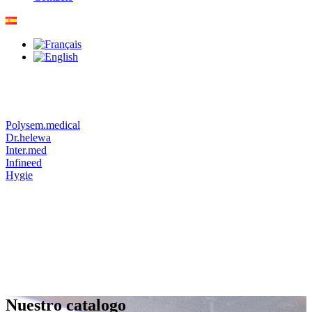
Polysem.medical
Dr.helewa
Inter.med
Infineed
Hygie
Nuestro catalogo