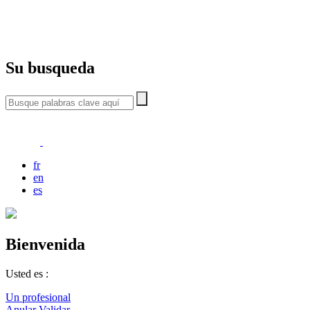
Su busqueda
fr
en
es
Bienvenida
Usted es :
Un profesional
Anular
Validar