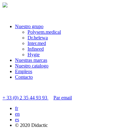
Nuestro grupo
Polysem.medical
Dr.helewa
Inter.med
Infineed
Hygie
Nuestras marcas
Nuestro catalogo
Empleos
Contacto
Contactar servicio al cliente
+ 33 (0) 2 35 44 93 93
Par email
fr
en
es
© 2020 Didactic