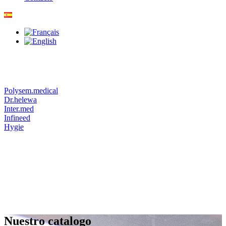
Polysem.medical
Dr.helewa
Inter.med
Infineed
Hygie
Nuestro catalogo