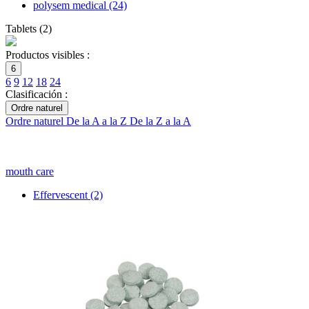
polysem medical
(24)
Tablets
(
2
)
Productos visibles :
6
6
9
12
18
24
Clasificación :
Ordre naturel
Ordre naturel
De la A a la Z
De la Z a la A
mouth care
Effervescent
(2)