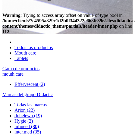
Warning
: Trying to access array offset on value of type bool in
/home/clients/7c4595a329c1d2b0f344322e668fe39e/sites/didactic.
content/themes/didactic_theme/partials/header-inner.php
on line
112
Todos los productos
Mouth care
Tablets
Gama de productos
mouth care
Effervescent
(2)
Marcas del grupo Didactic
Todas las marcas
Arion
(22)
dr.helewa
(19)
Hygie
(2)
infineed
(80)
inter.med
(35)