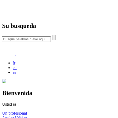
Su busqueda
fr
en
es
Bienvenida
Usted es :
Un profesional
Anular
Validar