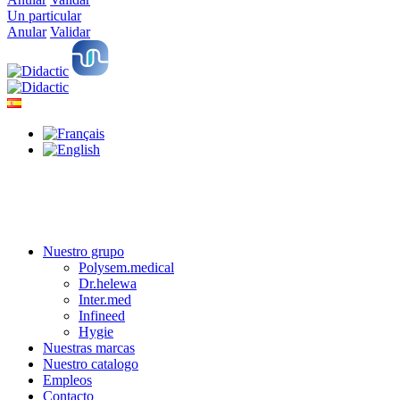
Un particular
Anular
Validar
Nuestro grupo
Polysem.medical
Dr.helewa
Inter.med
Infineed
Hygie
Nuestras marcas
Nuestro catalogo
Empleos
Contacto