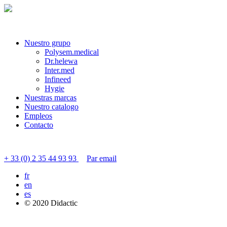
Nuestro grupo
Polysem.medical
Dr.helewa
Inter.med
Infineed
Hygie
Nuestras marcas
Nuestro catalogo
Empleos
Contacto
Contactar servicio al cliente
+ 33 (0) 2 35 44 93 93
Par email
fr
en
es
© 2020 Didactic