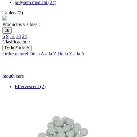
polysem medical
(24)
Tablets
(
2
)
Productos visibles :
18
6
9
12
18
24
Clasificación :
De la Z a la A
Ordre naturel
De la A a la Z
De la Z a la A
mouth care
Effervescent
(2)