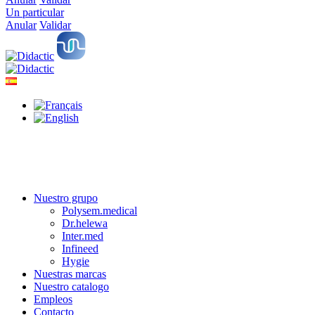
Un particular
Anular
Validar
Nuestro grupo
Polysem.medical
Dr.helewa
Inter.med
Infineed
Hygie
Nuestras marcas
Nuestro catalogo
Empleos
Contacto