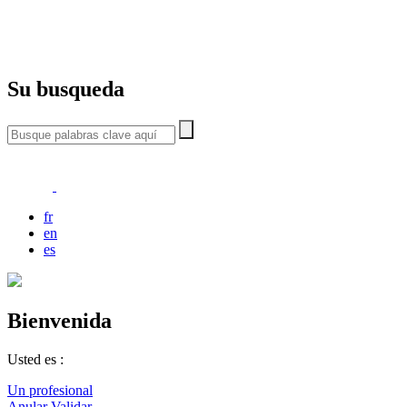
Su busqueda
fr
en
es
Bienvenida
Usted es :
Un profesional
Anular
Validar