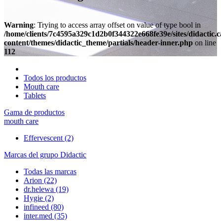
Warning
: Trying to access array offset on value of type bool in
/home/clients/7c4595a329c1d2b0f344322e668fe39e/sites/didactic.
content/themes/didactic_theme/partials/header-inner.php
on line
112
Todos los productos
Mouth care
Tablets
Gama de productos
mouth care
Effervescent
(2)
Marcas del grupo Didactic
Todas las marcas
Arion
(22)
dr.helewa
(19)
Hygie
(2)
infineed
(80)
inter.med
(35)