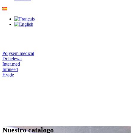
Polysem.medical
Dr.helewa
Inter.med
Infineed
Hygie
Nuestro catalogo