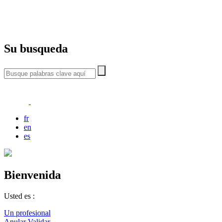
Su busqueda
fr
en
es
Bienvenida
Usted es :
Un profesional
Anular
Validar