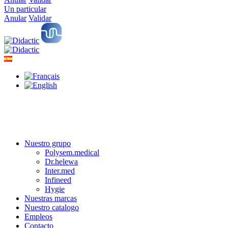
Un particular
Anular
Validar
Nuestro grupo
Polysem.medical
Dr.helewa
Inter.med
Infineed
Hygie
Nuestras marcas
Nuestro catalogo
Empleos
Contacto