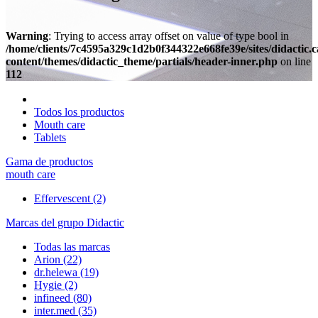
Warning
: Trying to access array offset on value of type bool in
/home/clients/7c4595a329c1d2b0f344322e668fe39e/sites/didactic.
content/themes/didactic_theme/partials/header-inner.php
on line
112
Todos los productos
Mouth care
Tablets
Gama de productos
mouth care
Effervescent
(2)
Marcas del grupo Didactic
Todas las marcas
Arion
(22)
dr.helewa
(19)
Hygie
(2)
infineed
(80)
inter.med
(35)