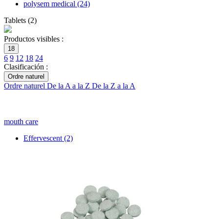
polysem medical
(24)
Tablets
(
2
)
Productos visibles :
18
6
9
12
18
24
Clasificación :
Ordre naturel
Ordre naturel
De la A a la Z
De la Z a la A
mouth care
Effervescent
(2)