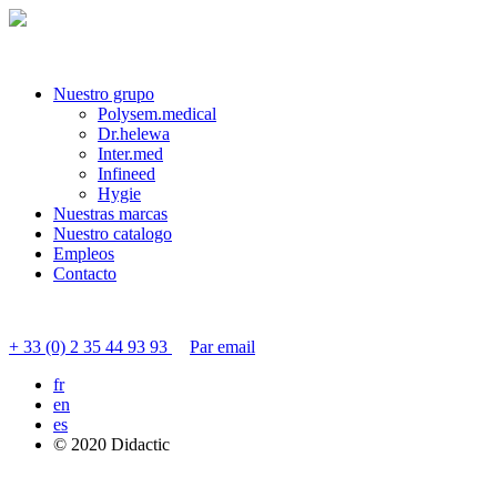
Nuestro grupo
Polysem.medical
Dr.helewa
Inter.med
Infineed
Hygie
Nuestras marcas
Nuestro catalogo
Empleos
Contacto
Contactar servicio al cliente
+ 33 (0) 2 35 44 93 93
Par email
fr
en
es
© 2020 Didactic