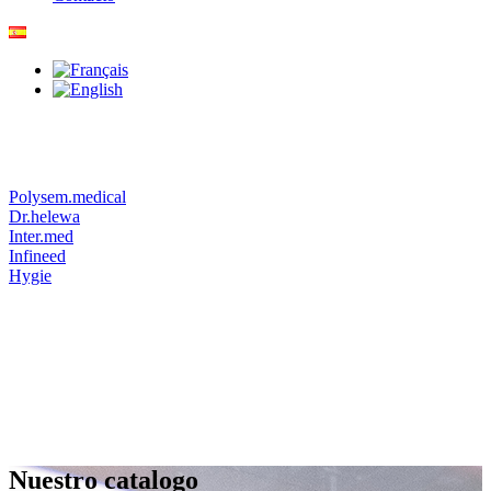
Polysem.medical
Dr.helewa
Inter.med
Infineed
Hygie
Nuestro catalogo