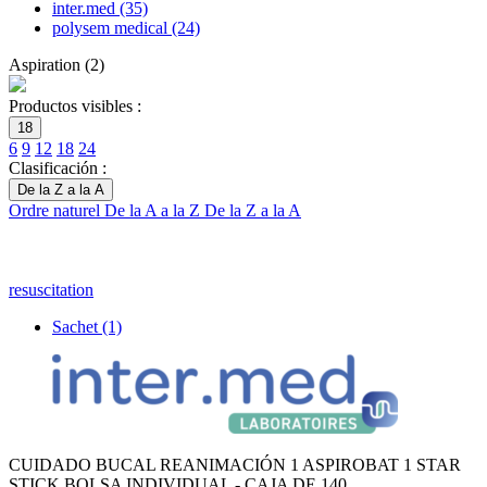
inter.med
(35)
polysem medical
(24)
Aspiration
(
2
)
Productos visibles :
18
6
9
12
18
24
Clasificación :
De la Z a la A
Ordre naturel
De la A a la Z
De la Z a la A
resuscitation
Sachet
(1)
CUIDADO BUCAL REANIMACIÓN 1 ASPIROBAT 1 STAR
STICK BOLSA INDIVIDUAL - CAJA DE 140