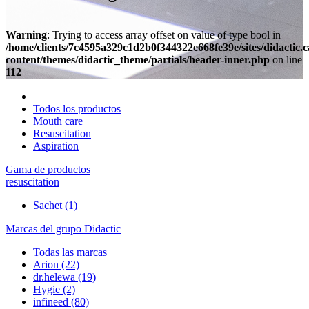
Warning
: Trying to access array offset on value of type bool in
/home/clients/7c4595a329c1d2b0f344322e668fe39e/sites/didactic.
content/themes/didactic_theme/partials/header-inner.php
on line
112
Todos los productos
Mouth care
Resuscitation
Aspiration
Gama de productos
resuscitation
Sachet
(1)
Marcas del grupo Didactic
Todas las marcas
Arion
(22)
dr.helewa
(19)
Hygie
(2)
infineed
(80)