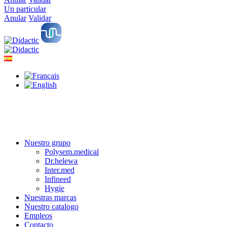
Un particular
Anular
Validar
Nuestro grupo
Polysem.medical
Dr.helewa
Inter.med
Infineed
Hygie
Nuestras marcas
Nuestro catalogo
Empleos
Contacto