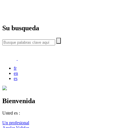
Su busqueda
fr
en
es
Bienvenida
Usted es :
Un profesional
Anular
Validar