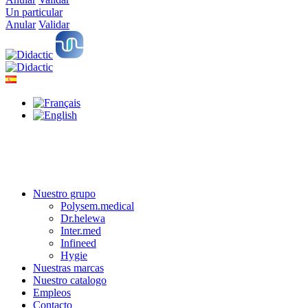
Un particular
Anular
Validar
Nuestro grupo
Polysem.medical
Dr.helewa
Inter.med
Infineed
Hygie
Nuestras marcas
Nuestro catalogo
Empleos
Contacto