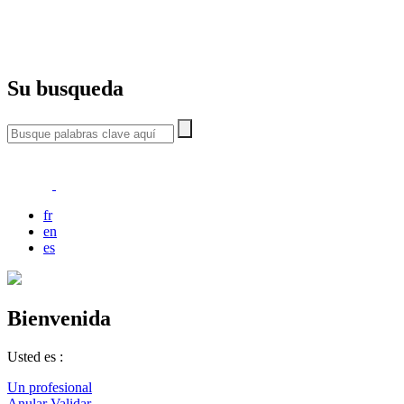
Su busqueda
fr
en
es
Bienvenida
Usted es :
Un profesional
Anular
Validar