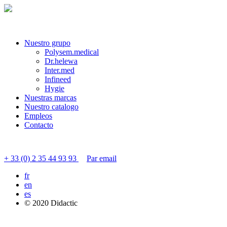
Nuestro grupo
Polysem.medical
Dr.helewa
Inter.med
Infineed
Hygie
Nuestras marcas
Nuestro catalogo
Empleos
Contacto
Contactar servicio al cliente
+ 33 (0) 2 35 44 93 93
Par email
fr
en
es
© 2020 Didactic