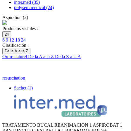
inter.med
(35)
polysem medical
(24)
Aspiration
(
2
)
Productos visibles :
24
6
9
12
18
24
Clasificación :
De la A a la Z
Ordre naturel
De la A a la Z
De la Z a la A
resuscitation
Sachet
(1)
TRATAMIENTO BUCAL REANIMACION 1 ASPIROBAT 1
BASTONCILLO ESTRELLA 1 BICAROME BOLSA