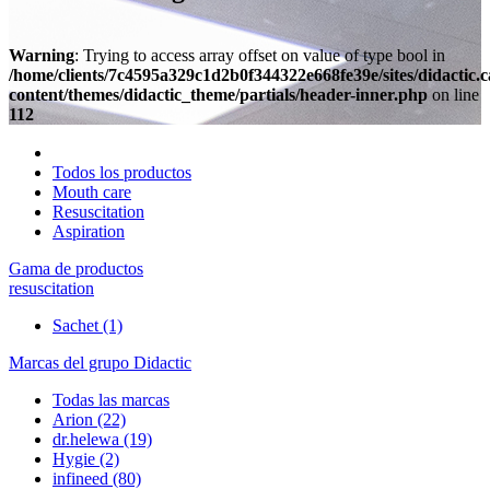
Warning
: Trying to access array offset on value of type bool in
/home/clients/7c4595a329c1d2b0f344322e668fe39e/sites/didactic.
content/themes/didactic_theme/partials/header-inner.php
on line
112
Todos los productos
Mouth care
Resuscitation
Aspiration
Gama de productos
resuscitation
Sachet
(1)
Marcas del grupo Didactic
Todas las marcas
Arion
(22)
dr.helewa
(19)
Hygie
(2)
infineed
(80)