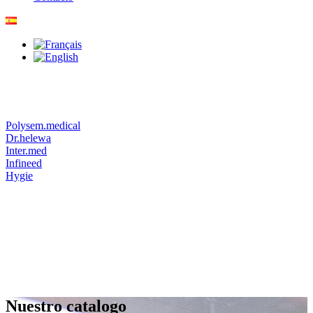
Polysem.medical
Dr.helewa
Inter.med
Infineed
Hygie
Nuestro catalogo