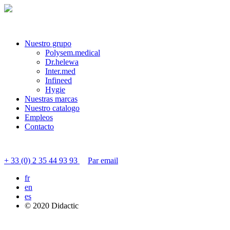
Nuestro grupo
Polysem.medical
Dr.helewa
Inter.med
Infineed
Hygie
Nuestras marcas
Nuestro catalogo
Empleos
Contacto
Contactar servicio al cliente
+ 33 (0) 2 35 44 93 93
Par email
fr
en
es
© 2020 Didactic