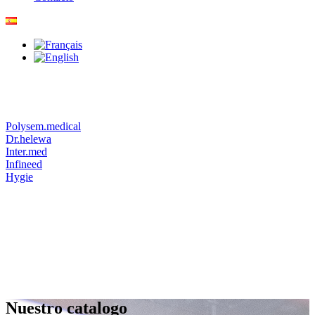
Polysem.medical
Dr.helewa
Inter.med
Infineed
Hygie
Nuestro catalogo