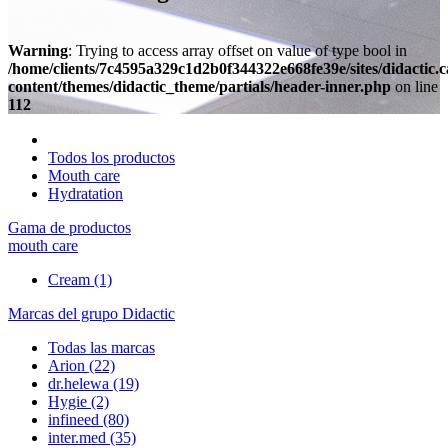
Warning
: Trying to access array offset on value of type bool in
/home/clients/7c4595a329c1d2b0f344322e668fe39e/sites/didactic.
content/themes/didactic_theme/partials/header-inner.php
on line
112
Todos los productos
Mouth care
Hydratation
Gama de productos
mouth care
Cream
(1)
Marcas del grupo Didactic
Todas las marcas
Arion
(22)
dr.helewa
(19)
Hygie
(2)
infineed
(80)
inter.med
(35)