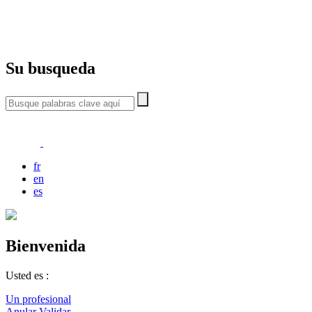
Su busqueda
fr
en
es
Bienvenida
Usted es :
Un profesional
Anular
Validar