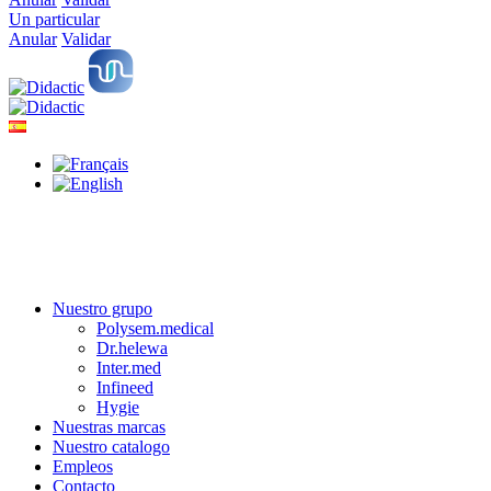
Un particular
Anular
Validar
Nuestro grupo
Polysem.medical
Dr.helewa
Inter.med
Infineed
Hygie
Nuestras marcas
Nuestro catalogo
Empleos
Contacto