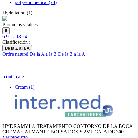
polysem medical
(24)
Hydratation
(
1
)
Productos visibles :
9
6
9
12
18
24
Clasificación :
De la Z a la A
Ordre naturel
De la A a la Z
De la Z a la A
mouth care
Cream
(1)
HYDRAMYL® TRATAMIENTO CONTORNO DE LA BOCA
CREMA CALMANTE BOLSA DOSIS 2ML CAJA DE 300
Ver producto