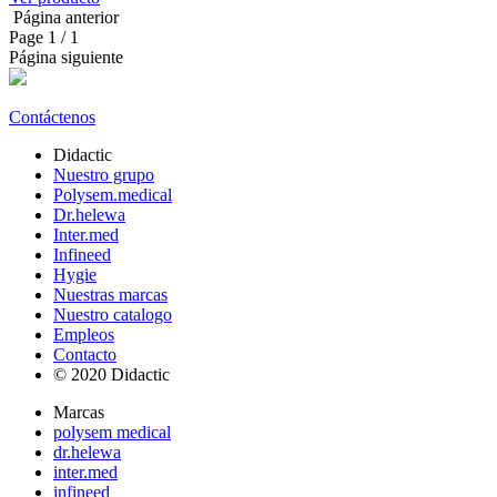
Página anterior
Page
1
/ 1
Página siguiente
Contáctenos
Didactic
Nuestro grupo
Polysem.medical
Dr.helewa
Inter.med
Infineed
Hygie
Nuestras marcas
Nuestro catalogo
Empleos
Contacto
© 2020 Didactic
Marcas
polysem medical
dr.helewa
inter.med
infineed