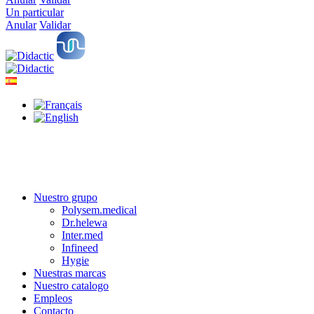
Un particular
Anular
Validar
Nuestro grupo
Polysem.medical
Dr.helewa
Inter.med
Infineed
Hygie
Nuestras marcas
Nuestro catalogo
Empleos
Contacto