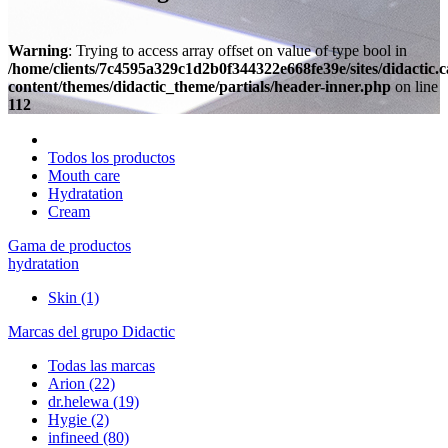
Warning
: Trying to access array offset on value of type bool in
/home/clients/7c4595a329c1d2b0f344322e668fe39e/sites/didactic.
content/themes/didactic_theme/partials/header-inner.php
on line
112
Todos los productos
Mouth care
Hydratation
Cream
Gama de productos
hydratation
Skin
(1)
Marcas del grupo Didactic
Todas las marcas
Arion
(22)
dr.helewa
(19)
Hygie
(2)
infineed
(80)