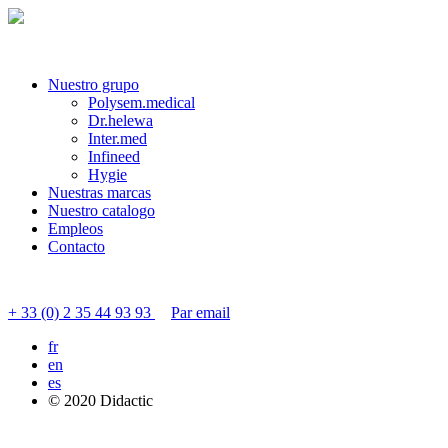
Nuestro grupo
Polysem.medical
Dr.helewa
Inter.med
Infineed
Hygie
Nuestras marcas
Nuestro catalogo
Empleos
Contacto
Contactar servicio al cliente
+ 33 (0) 2 35 44 93 93
Par email
fr
en
es
© 2020 Didactic