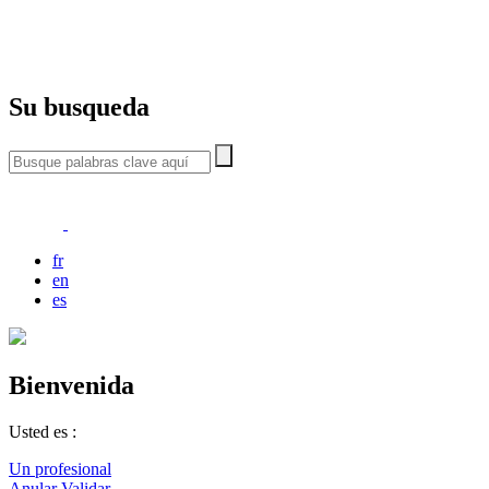
Su busqueda
fr
en
es
Bienvenida
Usted es :
Un profesional
Anular
Validar