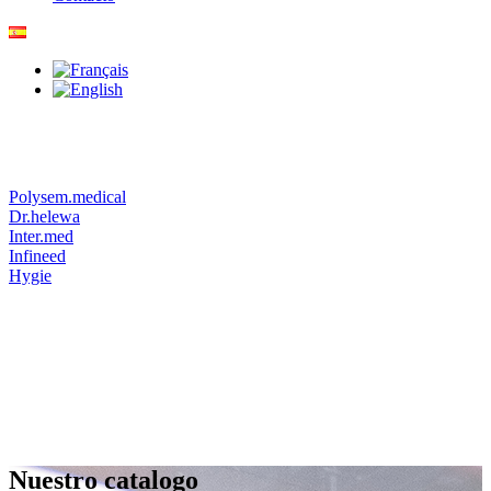
Polysem.medical
Dr.helewa
Inter.med
Infineed
Hygie
Nuestro catalogo