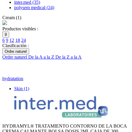
inter.med
(35)
polysem medical
(24)
Cream
(
1
)
Productos visibles :
9
6
9
12
18
24
Clasificación :
Ordre naturel
Ordre naturel
De la A a la Z
De la Z a la A
hydratation
Skin
(1)
HYDRAMYL® TRATAMIENTO CONTORNO DE LA BOCA
CREMA CALMANTE BOLSA DOSIS 2ML CAJA DE 300