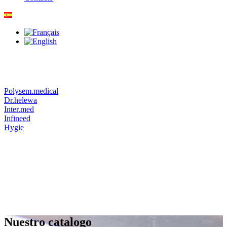
Polysem.medical
Dr.helewa
Inter.med
Infineed
Hygie
Nuestro catalogo