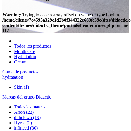
Warning
: Trying to access array offset on value of type bool in
/home/clients/7c4595a329c1d2b0f344322e668fe39e/sites/didactic.
content/themes/didactic_theme/partials/header-inner.php
on line
112
Todos los productos
Mouth care
Hydratation
Cream
Gama de productos
hydratation
Skin
(1)
Marcas del grupo Didactic
Todas las marcas
Arion
(22)
dr.helewa
(19)
Hygie
(2)
infineed
(80)