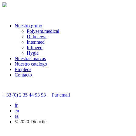
Nuestro grupo
Polysem.medical
Dr.helewa
Inter.med
Infineed
Hygie
Nuestras marcas
Nuestro catalogo
Empleos
Contacto
Contactar servicio al cliente
+ 33 (0) 2 35 44 93 93
Par email
fr
en
es
© 2020 Didactic