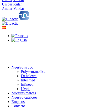
Un particular
Anular
Validar
Nuestro grupo
Polysem.medical
Dr.helewa
Inter.med
Infineed
Hygie
Nuestras marcas
Nuestro catalogo
Empleos
Contacto