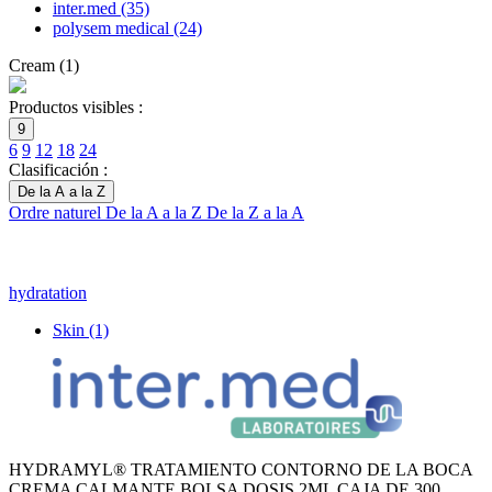
inter.med
(35)
polysem medical
(24)
Cream
(
1
)
Productos visibles :
9
6
9
12
18
24
Clasificación :
De la A a la Z
Ordre naturel
De la A a la Z
De la Z a la A
hydratation
Skin
(1)
HYDRAMYL® TRATAMIENTO CONTORNO DE LA BOCA
CREMA CALMANTE BOLSA DOSIS 2ML CAJA DE 300