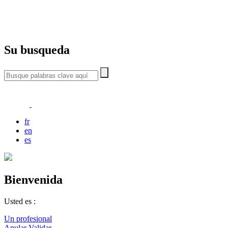
Su busqueda
fr
en
es
Bienvenida
Usted es :
Un profesional
Anular
Validar