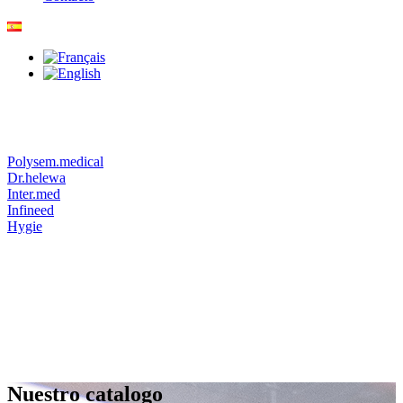
Polysem.medical
Dr.helewa
Inter.med
Infineed
Hygie
Nuestro catalogo