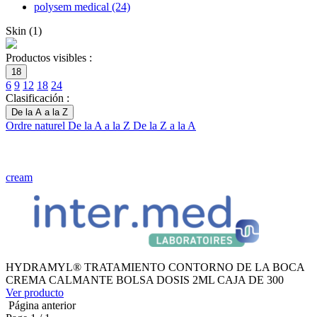
polysem medical
(24)
Skin
(
1
)
Productos visibles :
18
6
9
12
18
24
Clasificación :
De la A a la Z
Ordre naturel
De la A a la Z
De la Z a la A
cream
HYDRAMYL® TRATAMIENTO CONTORNO DE LA BOCA
CREMA CALMANTE BOLSA DOSIS 2ML CAJA DE 300
Ver producto
Página anterior