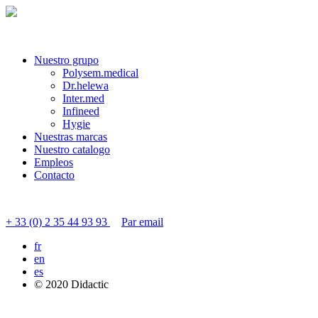
Nuestro grupo
Polysem.medical
Dr.helewa
Inter.med
Infineed
Hygie
Nuestras marcas
Nuestro catalogo
Empleos
Contacto
Contactar servicio al cliente
+ 33 (0) 2 35 44 93 93
Par email
fr
en
es
© 2020 Didactic