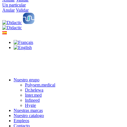
Un particular
Anular
Validar
Nuestro grupo
Polysem.medical
Dr.helewa
Inter.med
Infineed
Hygie
Nuestras marcas
Nuestro catalogo
Empleos
Contacto