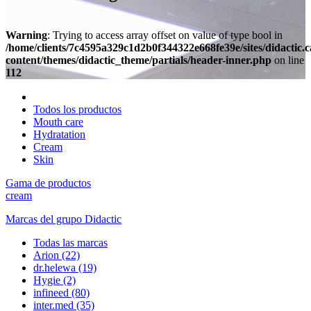
Warning
: Trying to access array offset on value of type bool in
/home/clients/7c4595a329c1d2b0f344322e668fe39e/sites/didactic.
content/themes/didactic_theme/partials/header-inner.php
on line
112
Todos los productos
Mouth care
Hydratation
Cream
Skin
Gama de productos
cream
Marcas del grupo Didactic
Todas las marcas
Arion
(22)
dr.helewa
(19)
Hygie
(2)
infineed
(80)
inter.med
(35)