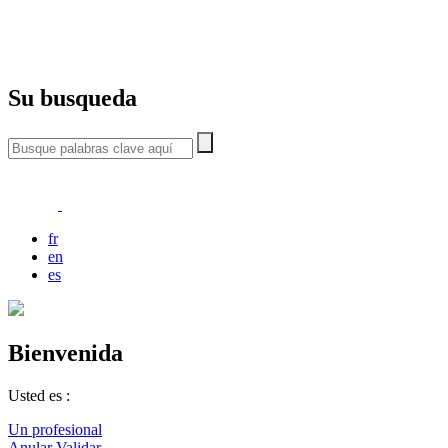
Su busqueda
fr
en
es
Bienvenida
Usted es :
Un profesional
Anular
Validar