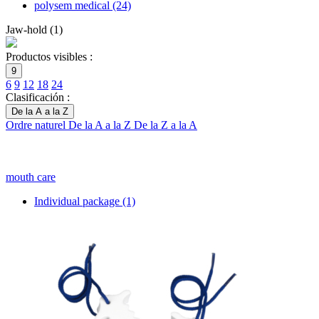
polysem medical
(24)
Jaw-hold
(
1
)
Productos visibles :
9
6
9
12
18
24
Clasificación :
De la A a la Z
Ordre naturel
De la A a la Z
De la Z a la A
mouth care
Individual package
(1)