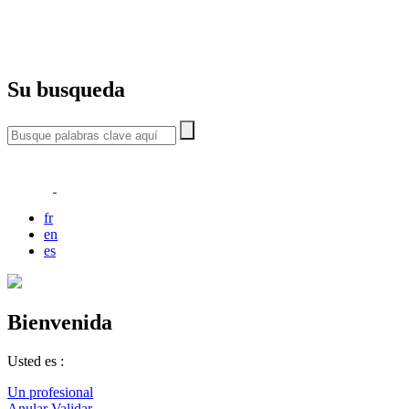
Su busqueda
fr
en
es
Bienvenida
Usted es :
Un profesional
Anular
Validar