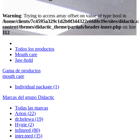
Warning
: Trying to access array offset on value of type bool in
/home/clients/7c4595a329c1d2b0f344322e668fe39e/sites/didactic.
content/themes/didactic_theme/partials/header-inner.php
on line
112
Todos los productos
Mouth care
Jaw-hold
Gama de productos
mouth care
Individual package
(1)
Marcas del grupo Didactic
Todas las marcas
Arion
(22)
dr.helewa
(19)
Hygie
(2)
infineed
(80)
inter.med
(35)