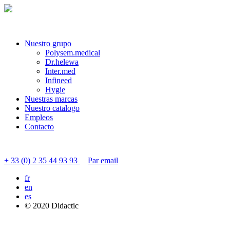
Nuestro grupo
Polysem.medical
Dr.helewa
Inter.med
Infineed
Hygie
Nuestras marcas
Nuestro catalogo
Empleos
Contacto
Contactar servicio al cliente
+ 33 (0) 2 35 44 93 93
Par email
fr
en
es
© 2020 Didactic