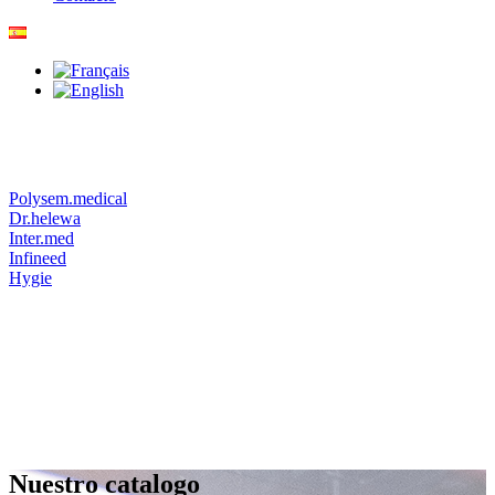
Polysem.medical
Dr.helewa
Inter.med
Infineed
Hygie
Nuestro catalogo