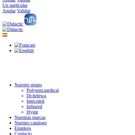
Un particular
Anular
Validar
Nuestro grupo
Polysem.medical
Dr.helewa
Inter.med
Infineed
Hygie
Nuestras marcas
Nuestro catalogo
Empleos
Contacto