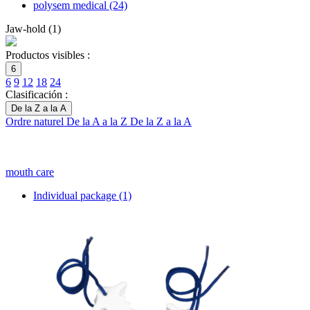
polysem medical
(24)
Jaw-hold
(
1
)
Productos visibles :
6
6
9
12
18
24
Clasificación :
De la Z a la A
Ordre naturel
De la A a la Z
De la Z a la A
mouth care
Individual package
(1)