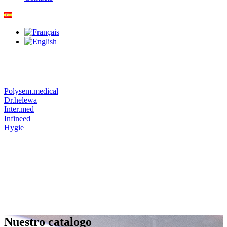
Polysem.medical
Dr.helewa
Inter.med
Infineed
Hygie
Nuestro catalogo