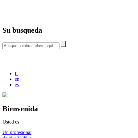
Su busqueda
fr
en
es
Bienvenida
Usted es :
Un profesional
Anular
Validar