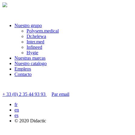
Nuestro grupo
Polysem.medical
Dr.helewa
Inter.med
Infineed
Hygie
Nuestras marcas
Nuestro catalogo
Empleos
Contacto
Contactar servicio al cliente
+ 33 (0) 2 35 44 93 93
Par email
fr
en
es
© 2020 Didactic