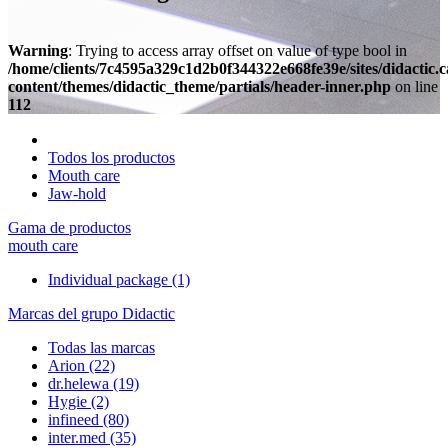
Warning
: Trying to access array offset on value of type bool in
/home/clients/7c4595a329c1d2b0f344322e668fe39e/sites/didactic.
content/themes/didactic_theme/partials/header-inner.php
on line
112
Todos los productos
Mouth care
Jaw-hold
Gama de productos
mouth care
Individual package
(1)
Marcas del grupo Didactic
Todas las marcas
Arion
(22)
dr.helewa
(19)
Hygie
(2)
infineed
(80)
inter.med
(35)