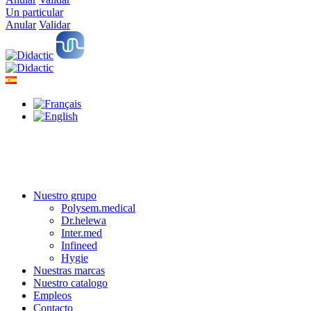
Un particular
Anular
Validar
Nuestro grupo
Polysem.medical
Dr.helewa
Inter.med
Infineed
Hygie
Nuestras marcas
Nuestro catalogo
Empleos
Contacto