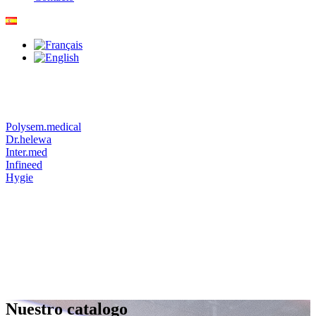
Polysem.medical
Dr.helewa
Inter.med
Infineed
Hygie
Nuestro catalogo