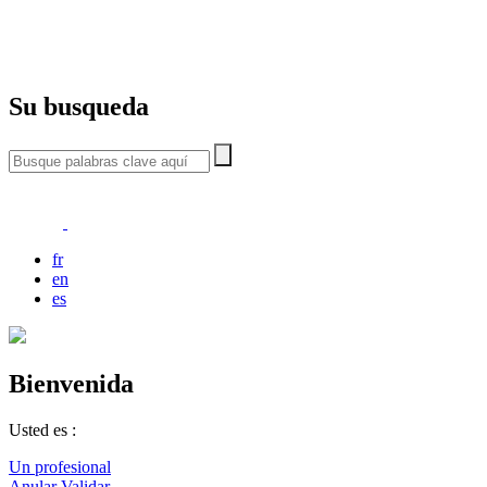
Su busqueda
fr
en
es
Bienvenida
Usted es :
Un profesional
Anular
Validar