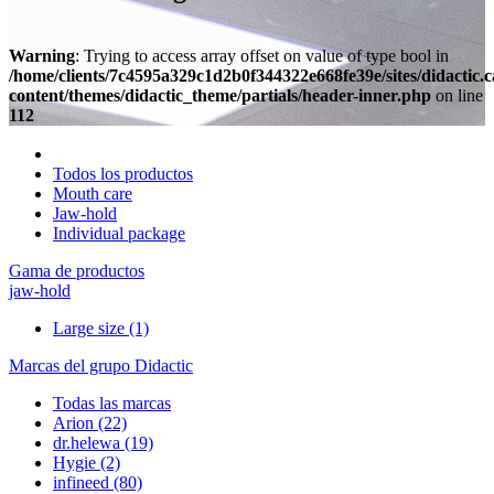
Warning
: Trying to access array offset on value of type bool in
/home/clients/7c4595a329c1d2b0f344322e668fe39e/sites/didactic.
content/themes/didactic_theme/partials/header-inner.php
on line
112
Todos los productos
Mouth care
Jaw-hold
Individual package
Gama de productos
jaw-hold
Large size
(1)
Marcas del grupo Didactic
Todas las marcas
Arion
(22)
dr.helewa
(19)
Hygie
(2)
infineed
(80)