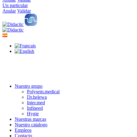
Un particular
Anular
Validar
Nuestro grupo
Polysem.medical
Dr.helewa
Inter.med
Infineed
Hygie
Nuestras marcas
Nuestro catalogo
Empleos
Contacto