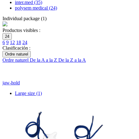
inter.med
(35)
polysem medical
(24)
Individual package
(
1
)
Productos visibles :
24
6
9
12
18
24
Clasificación :
Ordre naturel
Ordre naturel
De la A a la Z
De la Z a la A
jaw-hold
Large size
(1)