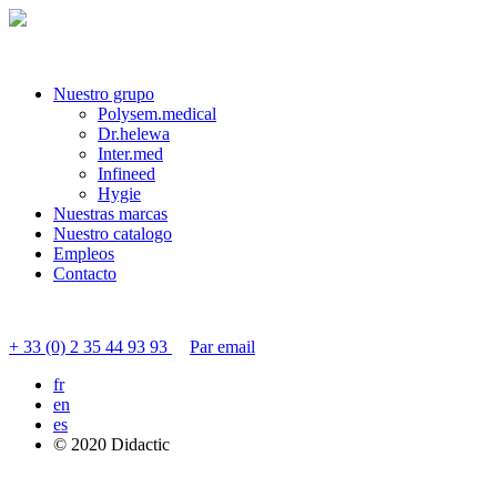
Nuestro grupo
Polysem.medical
Dr.helewa
Inter.med
Infineed
Hygie
Nuestras marcas
Nuestro catalogo
Empleos
Contacto
Contactar servicio al cliente
+ 33 (0) 2 35 44 93 93
Par email
fr
en
es
© 2020 Didactic