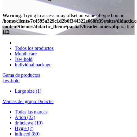
Warning
: Trying to access array offset on value of type bool in
/home/clients/7c4595a329c1d2b0f344322e668fe39e/sites/didactic.
content/themes/didactic_theme/partials/header-inner.php
on line
112
Todos los productos
Mouth care
Jaw-hold
Individual package
Gama de productos
jaw-hold
Large size
(1)
Marcas del grupo Didactic
Todas las marcas
Arion
(22)
dr.helewa
(19)
Hygie
(2)
infineed
(80)