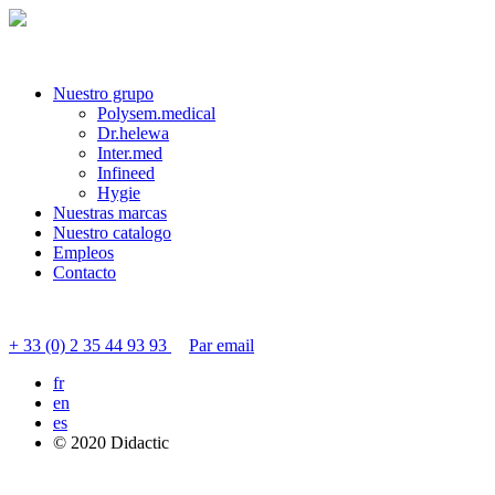
Nuestro grupo
Polysem.medical
Dr.helewa
Inter.med
Infineed
Hygie
Nuestras marcas
Nuestro catalogo
Empleos
Contacto
Contactar servicio al cliente
+ 33 (0) 2 35 44 93 93
Par email
fr
en
es
© 2020 Didactic