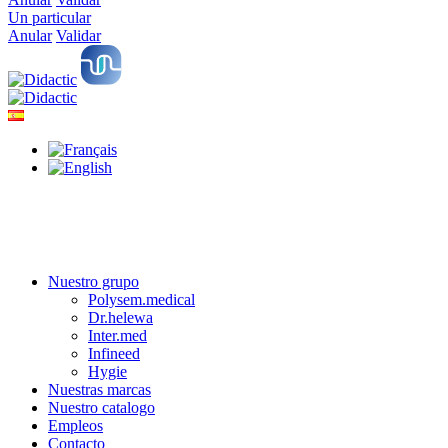
Un particular
Anular
Validar
Nuestro grupo
Polysem.medical
Dr.helewa
Inter.med
Infineed
Hygie
Nuestras marcas
Nuestro catalogo
Empleos
Contacto