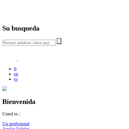
Su busqueda
fr
en
es
Bienvenida
Usted es :
Un profesional
Anular
Validar