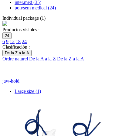
inter.med
(35)
polysem medical
(24)
Individual package
(
1
)
Productos visibles :
24
6
9
12
18
24
Clasificación :
De la Z a la A
Ordre naturel
De la A a la Z
De la Z a la A
jaw-hold
Large size
(1)