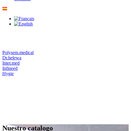
Polysem.medical
Dr.helewa
Inter.med
Infineed
Hygie
Nuestro catalogo