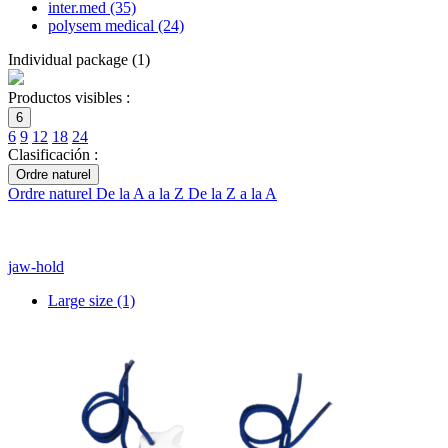
inter.med
(35)
polysem medical
(24)
Individual package
(
1
)
Productos visibles :
6
6
9
12
18
24
Clasificación :
Ordre naturel
Ordre naturel
De la A a la Z
De la Z a la A
jaw-hold
Large size
(1)