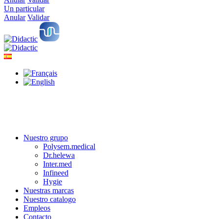
Un particular
Anular
Validar
Nuestro grupo
Polysem.medical
Dr.helewa
Inter.med
Infineed
Hygie
Nuestras marcas
Nuestro catalogo
Empleos
Contacto