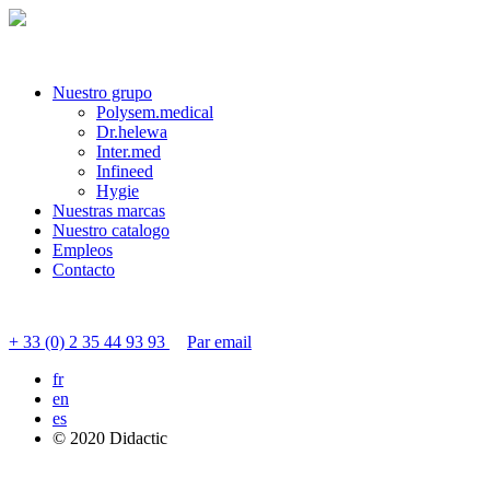
Nuestro grupo
Polysem.medical
Dr.helewa
Inter.med
Infineed
Hygie
Nuestras marcas
Nuestro catalogo
Empleos
Contacto
Contactar servicio al cliente
+ 33 (0) 2 35 44 93 93
Par email
fr
en
es
© 2020 Didactic