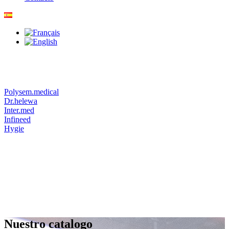
Polysem.medical
Dr.helewa
Inter.med
Infineed
Hygie
Nuestro catalogo