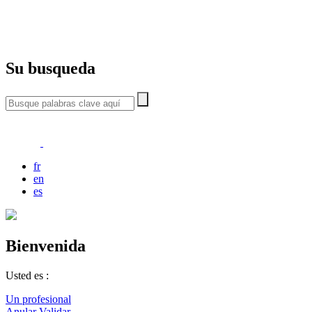
Su busqueda
fr
en
es
Bienvenida
Usted es :
Un profesional
Anular
Validar