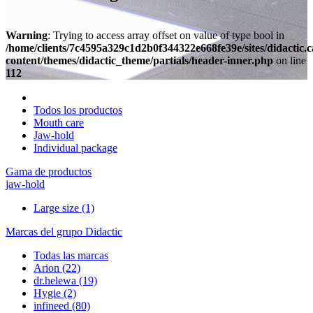
Warning
: Trying to access array offset on value of type bool in
/home/clients/7c4595a329c1d2b0f344322e668fe39e/sites/didactic.
content/themes/didactic_theme/partials/header-inner.php
on line
112
Todos los productos
Mouth care
Jaw-hold
Individual package
Gama de productos
jaw-hold
Large size
(1)
Marcas del grupo Didactic
Todas las marcas
Arion
(22)
dr.helewa
(19)
Hygie
(2)
infineed
(80)