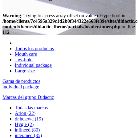
Warning
: Trying to access array offset on value of type bool in
/home/clients/7c4595a329c1d2b0f344322e668fe39e/sites/didactic.
content/themes/didactic_theme/partials/header-inner.php
on line
112
Todos los productos
Mouth care
Jaw-hold
Individual package
Large size
Gama de productos
individual package
Marcas del grupo Didactic
Todas las marcas
Arion
(22)
dr.helewa
(19)
Hygie
(2)
infineed
(80)
inter.med
(35)