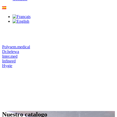
Polysem.medical
Dr.helewa
Inter.med
Infineed
Hygie
Nuestro catalogo