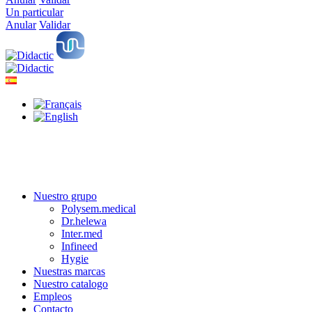
Un particular
Anular
Validar
Nuestro grupo
Polysem.medical
Dr.helewa
Inter.med
Infineed
Hygie
Nuestras marcas
Nuestro catalogo
Empleos
Contacto