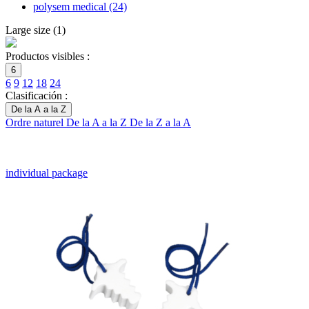
polysem medical
(24)
Large size
(
1
)
Productos visibles :
6
6
9
12
18
24
Clasificación :
De la A a la Z
Ordre naturel
De la A a la Z
De la Z a la A
individual package