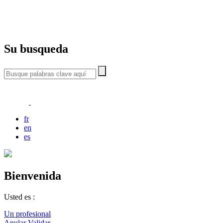
Su busqueda
fr
en
es
Bienvenida
Usted es :
Un profesional
Anular
Validar