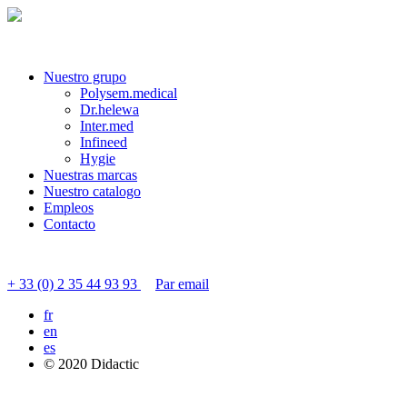
Nuestro grupo
Polysem.medical
Dr.helewa
Inter.med
Infineed
Hygie
Nuestras marcas
Nuestro catalogo
Empleos
Contacto
Contactar servicio al cliente
+ 33 (0) 2 35 44 93 93
Par email
fr
en
es
© 2020 Didactic