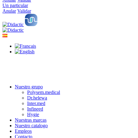
Un particular
Anular
Validar
Nuestro grupo
Polysem.medical
Dr.helewa
Inter.med
Infineed
Hygie
Nuestras marcas
Nuestro catalogo
Empleos
Contacto