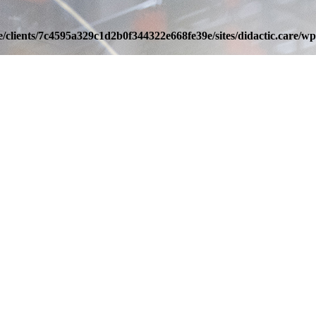
/clients/7c4595a329c1d2b0f344322e668fe39e/sites/didactic.care/wp