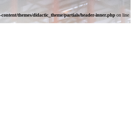
-content/themes/didactic_theme/partials/header-inner.php
on line