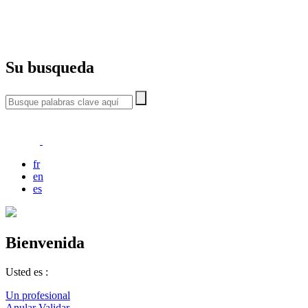
Su busqueda
fr
en
es
Bienvenida
Usted es :
Un profesional
Anular
Validar