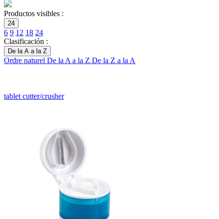
Productos visibles :
24
6
9
12
18
24
Clasificación :
De la A a la Z
Ordre naturel
De la A a la Z
De la Z a la A
tablet cutter/crusher