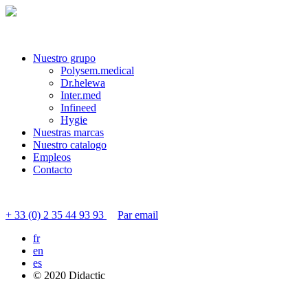
Nuestro grupo
Polysem.medical
Dr.helewa
Inter.med
Infineed
Hygie
Nuestras marcas
Nuestro catalogo
Empleos
Contacto
Contactar servicio al cliente
+ 33 (0) 2 35 44 93 93
Par email
fr
en
es
© 2020 Didactic