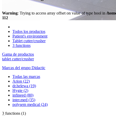
Warning
: Trying to access array offset on value of type bool in
/home
112
Todos los productos
Patient's environment
Tablet cutter/crusher
3 functions
Gama de productos
tablet cutter/crusher
Marcas del grupo Didactic
Todas las marcas
Arion
(22)
dr.helewa
(19)
Hygie
(2)
infineed
(80)
inter.med
(35)
polysem medical
(24)
3 functions
(
1
)