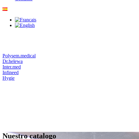
Polysem.medical
Dr.helewa
Inter.med
Infineed
Hygie
Nuestro catalogo