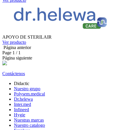
Ver producto
APOYO DE STERILAIR
Ver producto
Página anterior
Page
1
/ 1
Página siguiente
Contáctenos
Didactic
Nuestro grupo
Polysem.medical
Dr.helewa
Inter.med
Infineed
Hygie
Nuestras marcas
Nuestro catalogo