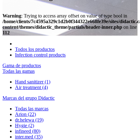
Warning
: Trying to access array offset on value of type bool in
/home/clients/7c4595a329c1d2b0f344322e668fe39e/sites/didactic.
content/themes/didactic_theme/partials/header-inner.php
on line
112
Todos los productos
Infection control products
Gama de productos
Todas las gamas
Hand sanitizer
(1)
Air treatment
(4)
Marcas del grupo Didactic
Todas las marcas
Arion
(22)
dr.helewa
(19)
Hygie
(2)
infineed
(80)
inter.med
(35)