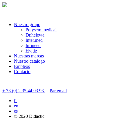
Nuestro grupo
Polysem.medical
Dr.helewa
Inter.med
Infineed
Hygie
Nuestras marcas
Nuestro catalogo
Empleos
Contacto
Contactar servicio al cliente
+ 33 (0) 2 35 44 93 93
Par email
fr
en
es
© 2020 Didactic