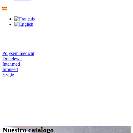
Polysem.medical
Dr.helewa
Inter.med
Infineed
Hygie
Nuestro catalogo