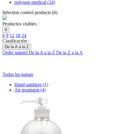
polysem medical
(24)
Infection control products
(
6
)
Productos visibles :
9
6
9
12
18
24
Clasificación :
De la A a la Z
Ordre naturel
De la A a la Z
De la Z a la A
Todas las gamas
Hand sanitizer
(1)
Air treatment
(4)