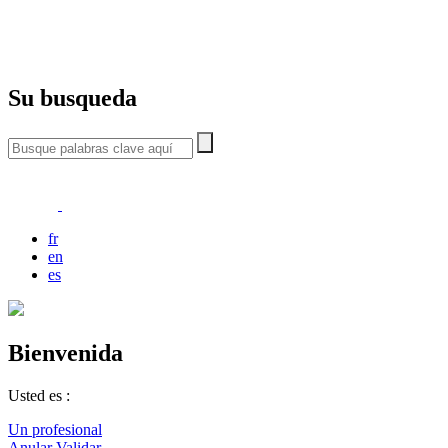
Su busqueda
fr
en
es
Bienvenida
Usted es :
Un profesional
Anular
Validar