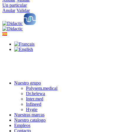
Un particular
Anular
Validar
Nuestro grupo
Polysem.medical
Dr.helewa
Inter.med
Infineed
Hygie
Nuestras marcas
Nuestro catalogo
Empleos
Contacto