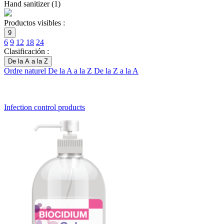
Hand sanitizer
(
1
)
Productos visibles :
9
6
9
12
18
24
Clasificación :
De la A a la Z
Ordre naturel
De la A a la Z
De la Z a la A
Infection control products