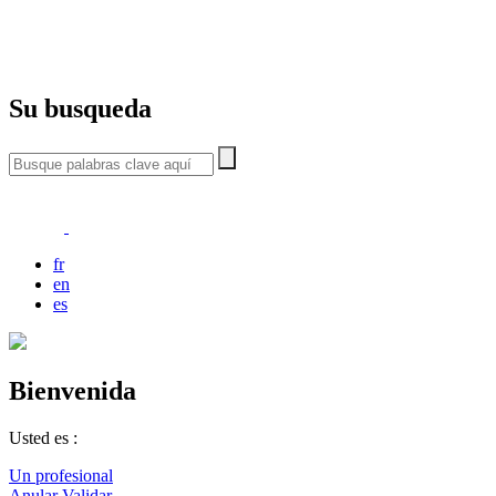
Su busqueda
fr
en
es
Bienvenida
Usted es :
Un profesional
Anular
Validar