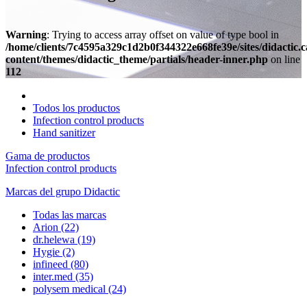
Warning
: Trying to access array offset on value of type bool in
/home/clients/7c4595a329c1d2b0f344322e668fe39e/sites/didactic.
content/themes/didactic_theme/partials/header-inner.php
on line
112
Todos los productos
Infection control products
Hand sanitizer
Gama de productos
Infection control products
Marcas del grupo Didactic
Todas las marcas
Arion
(22)
dr.helewa
(19)
Hygie
(2)
infineed
(80)
inter.med
(35)
polysem medical
(24)