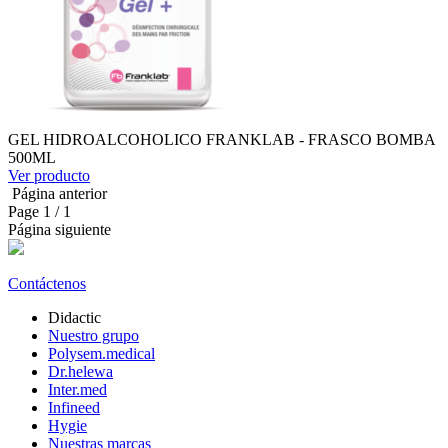
GEL HIDROALCOHOLICO FRANKLAB - FRASCO BOMBA
500ML
Ver producto
Página anterior
Page
1
/ 1
Página siguiente
Contáctenos
Didactic
Nuestro grupo
Polysem.medical
Dr.helewa
Inter.med
Infineed
Hygie
Nuestras marcas