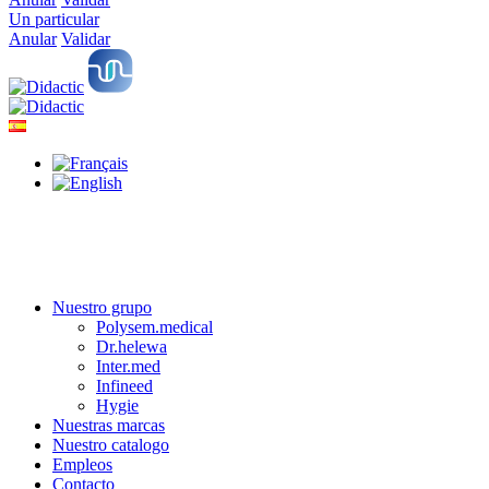
Un particular
Anular
Validar
Nuestro grupo
Polysem.medical
Dr.helewa
Inter.med
Infineed
Hygie
Nuestras marcas
Nuestro catalogo
Empleos
Contacto