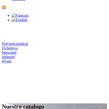
Polysem.medical
Dr.helewa
Inter.med
Infineed
Hygie
Nuestro catalogo