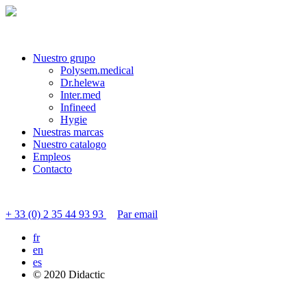
Nuestro grupo
Polysem.medical
Dr.helewa
Inter.med
Infineed
Hygie
Nuestras marcas
Nuestro catalogo
Empleos
Contacto
Contactar servicio al cliente
+ 33 (0) 2 35 44 93 93
Par email
fr
en
es
© 2020 Didactic