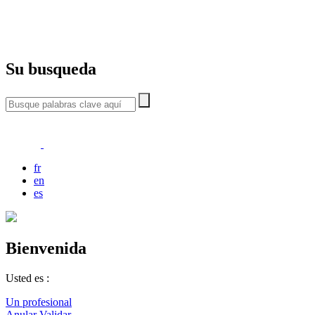
Su busqueda
fr
en
es
Bienvenida
Usted es :
Un profesional
Anular
Validar