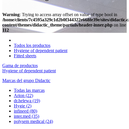
Warning
: Trying to access array offset on value of type bool in
/home/clients/7c4595a329c1d2b0f344322e668fe39e/sites/didactic.
content/themes/didactic_theme/partials/header-inner.php
on line
112
Todos los productos
Hygiene of dependent patient
Fitted sheets
Gama de productos
Hygiene of dependent patient
Marcas del grupo Didactic
Todas las marcas
Arion
(22)
dr.helewa
(19)
Hygie
(2)
infineed
(80)
inter.med
(35)
polysem medical
(24)