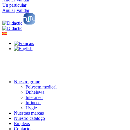
Un particular
Anular
Validar
Nuestro grupo
Polysem.medical
Dr.helewa
Inter.med
Infineed
Hygie
Nuestras marcas
Nuestro catalogo
Empleos
Contacto