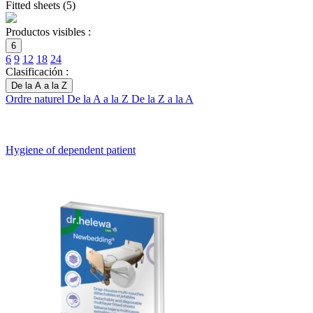
Fitted sheets
(
5
)
Productos visibles :
6
6
9
12
18
24
Clasificación :
De la A a la Z
Ordre naturel
De la A a la Z
De la Z a la A
Hygiene of dependent patient