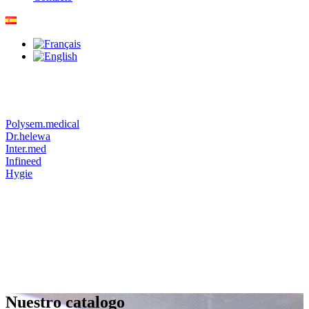
Polysem.medical
Dr.helewa
Inter.med
Infineed
Hygie
Nuestro catalogo