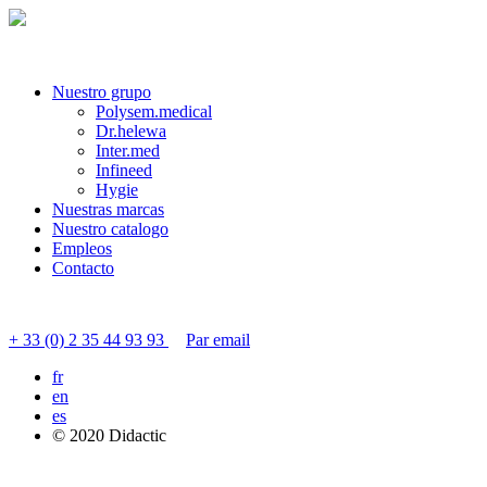
Nuestro grupo
Polysem.medical
Dr.helewa
Inter.med
Infineed
Hygie
Nuestras marcas
Nuestro catalogo
Empleos
Contacto
Contactar servicio al cliente
+ 33 (0) 2 35 44 93 93
Par email
fr
en
es
© 2020 Didactic