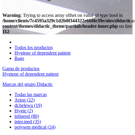
Warning
: Trying to access array offset on value of type bool in
/home/clients/7c4595a329c1d2b0f344322e668fe39e/sites/didactic.
content/themes/didactic_theme/partials/header-inner.php
on line
112
Todos los productos
Hygiene of dependent patient
Bags
Gama de productos
Hygiene of dependent patient
Marcas del grupo Didactic
Todas las marcas
Arion
(22)
dr.helewa
(19)
Hygie
(2)
infineed
(80)
inter.med
(35)
polysem medical
(24)