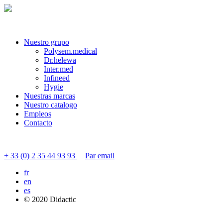
Nuestro grupo
Polysem.medical
Dr.helewa
Inter.med
Infineed
Hygie
Nuestras marcas
Nuestro catalogo
Empleos
Contacto
Contactar servicio al cliente
+ 33 (0) 2 35 44 93 93
Par email
fr
en
es
© 2020 Didactic