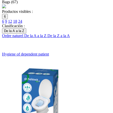
Bags
(
67
)
Productos visibles :
6
6
9
12
18
24
Clasificación :
De la A a la Z
Ordre naturel
De la A a la Z
De la Z a la A
Hygiene of dependent patient