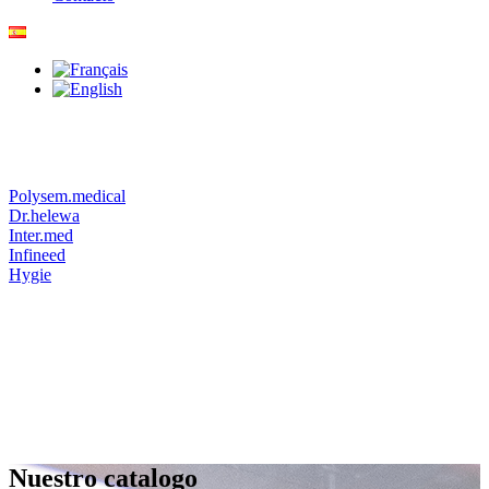
Polysem.medical
Dr.helewa
Inter.med
Infineed
Hygie
Nuestro catalogo