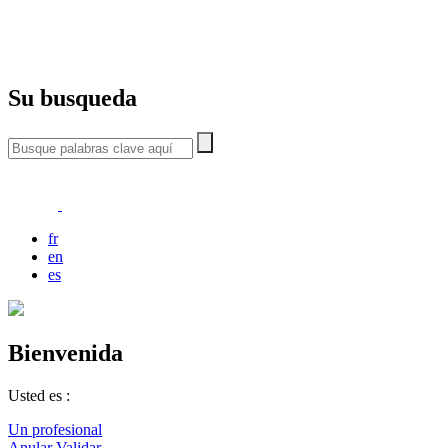
Su busqueda
fr
en
es
Bienvenida
Usted es :
Un profesional
Anular
Validar