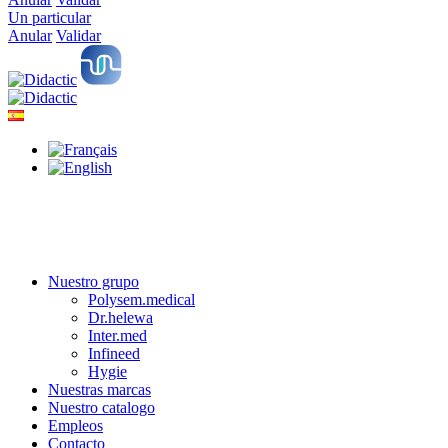
Un particular
Anular
Validar
Nuestro grupo
Polysem.medical
Dr.helewa
Inter.med
Infineed
Hygie
Nuestras marcas
Nuestro catalogo
Empleos
Contacto