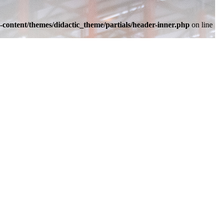
-content/themes/didactic_theme/partials/header-inner.php
on line