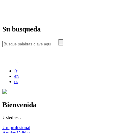
Su busqueda
fr
en
es
Bienvenida
Usted es :
Un profesional
Anular
Validar