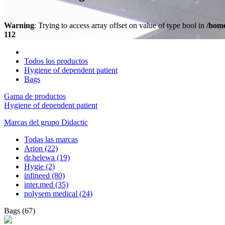
Warning
: Trying to access array offset on value of type bool in
/home
112
Todos los productos
Hygiene of dependent patient
Bags
Gama de productos
Hygiene of dependent patient
Marcas del grupo Didactic
Todas las marcas
Arion
(22)
dr.helewa
(19)
Hygie
(2)
infineed
(80)
inter.med
(35)
polysem medical
(24)
Bags
(
67
)