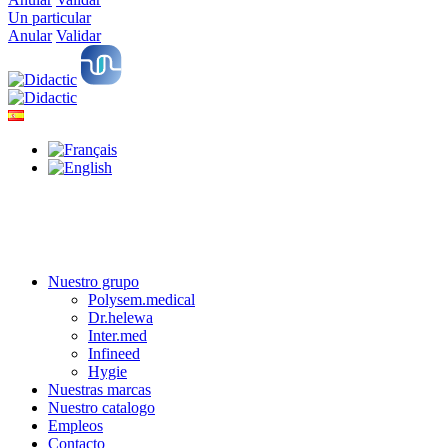
Un particular
Anular
Validar
Nuestro grupo
Polysem.medical
Dr.helewa
Inter.med
Infineed
Hygie
Nuestras marcas
Nuestro catalogo
Empleos
Contacto