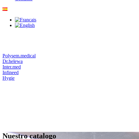
Polysem.medical
Dr.helewa
Inter.med
Infineed
Hygie
Nuestro catalogo