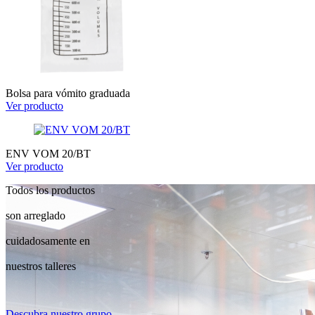
Bolsa para vómito graduada
Ver producto
ENV VOM 20/BT
Ver producto
Todos los productos
son arreglado
cuidadosamente en
nuestros talleres
Descubra nuestro grupo