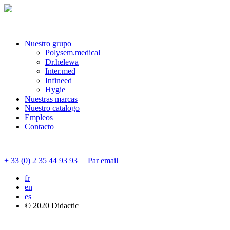
Nuestro grupo
Polysem.medical
Dr.helewa
Inter.med
Infineed
Hygie
Nuestras marcas
Nuestro catalogo
Empleos
Contacto
Contactar servicio al cliente
+ 33 (0) 2 35 44 93 93
Par email
fr
en
es
© 2020 Didactic