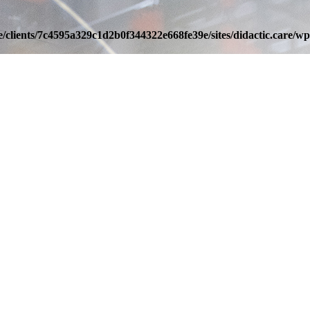
/clients/7c4595a329c1d2b0f344322e668fe39e/sites/didactic.care/wp