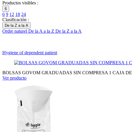
Productos visibles :
6
6
9
12
18
24
Clasificación :
De la Z a la A
Ordre naturel
De la A a la Z
De la Z a la A
Hygiene of dependent patient
BOLSAS GOVOM GRADUADAS SIN COMPRESA 1 CAJA DE
Ver producto