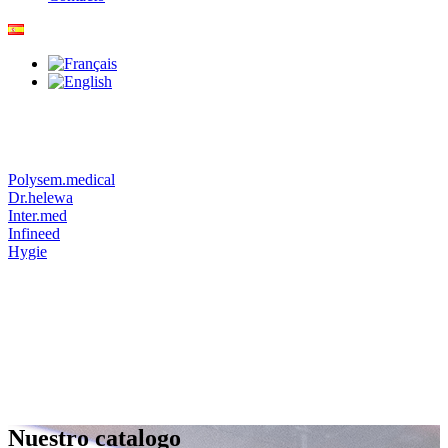
Polysem.medical
Dr.helewa
Inter.med
Infineed
Hygie
Nuestro catalogo