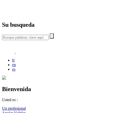
Su busqueda
fr
en
es
Bienvenida
Usted es :
Un profesional
Anular
Validar