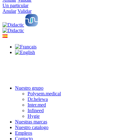
Un particular
Anular
Validar
Nuestro grupo
Polysem.medical
Dr.helewa
Inter.med
Infineed
Hygie
Nuestras marcas
Nuestro catalogo
Empleos
Contacto