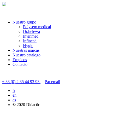
Nuestro grupo
Polysem.medical
Dr.helewa
Inter.med
Infineed
Hygie
Nuestras marcas
Nuestro catalogo
Empleos
Contacto
Contactar servicio al cliente
+ 33 (0) 2 35 44 93 93
Par email
fr
en
es
© 2020 Didactic