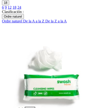
18
6
9
12
18
24
Clasificación :
Ordre naturel
Ordre naturel
De la A a la Z
De la Z a la A