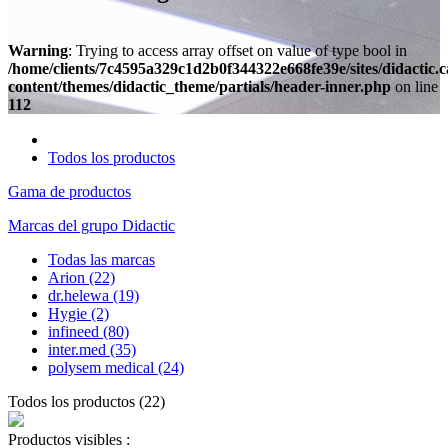
Warning
: Trying to access array offset on value of type bool in
/home/clients/7c4595a329c1d2b0f344322e668fe39e/sites/didactic.
content/themes/didactic_theme/partials/header-inner.php
on line
112
Todos los productos
Gama de productos
Marcas del grupo Didactic
Todas las marcas
Arion
(22)
dr.helewa
(19)
Hygie
(2)
infineed
(80)
inter.med
(35)
polysem medical
(24)
Todos los productos
(
22
)
Productos visibles :