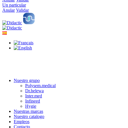
Un particular
Anular
Validar
Nuestro grupo
Polysem.medical
Dr.helewa
Inter.med
Infineed
Hygie
Nuestras marcas
Nuestro catalogo
Empleos
Contacto