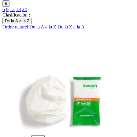
6
6
9
12
18
24
Clasificación :
De la A a la Z
Ordre naturel
De la A a la Z
De la Z a la A