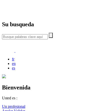
Su busqueda
fr
en
es
Bienvenida
Usted es :
Un profesional
Anular
Validar