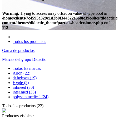
Warning
: Trying to access array offset on value of type bool in
/home/clients/7c4595a329c1d2b0f344322e668fe39e/sites/didactic.
content/themes/didactic_theme/partials/header-inner.php
on line
112
Todos los productos
Gama de productos
Marcas del grupo Didactic
Todas las marcas
Arion
(22)
dr.helewa
(19)
Hygie
(2)
infineed
(80)
inter.med
(35)
polysem medical
(24)
Todos los productos
(
22
)
Productos visibles :