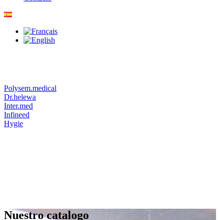
Polysem.medical
Dr.helewa
Inter.med
Infineed
Hygie
Nuestro catalogo