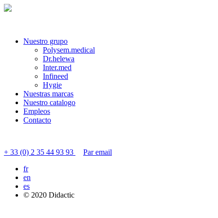
Nuestro grupo
Polysem.medical
Dr.helewa
Inter.med
Infineed
Hygie
Nuestras marcas
Nuestro catalogo
Empleos
Contacto
Contactar servicio al cliente
+ 33 (0) 2 35 44 93 93
Par email
fr
en
es
© 2020 Didactic