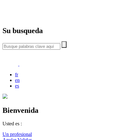
Su busqueda
fr
en
es
Bienvenida
Usted es :
Un profesional
Anular
Validar