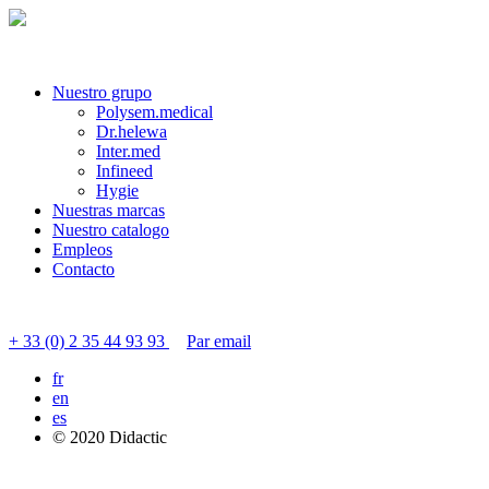
Nuestro grupo
Polysem.medical
Dr.helewa
Inter.med
Infineed
Hygie
Nuestras marcas
Nuestro catalogo
Empleos
Contacto
Contactar servicio al cliente
+ 33 (0) 2 35 44 93 93
Par email
fr
en
es
© 2020 Didactic