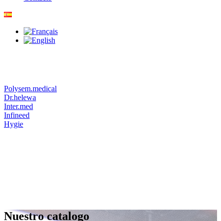
Polysem.medical
Dr.helewa
Inter.med
Infineed
Hygie
Nuestro catalogo