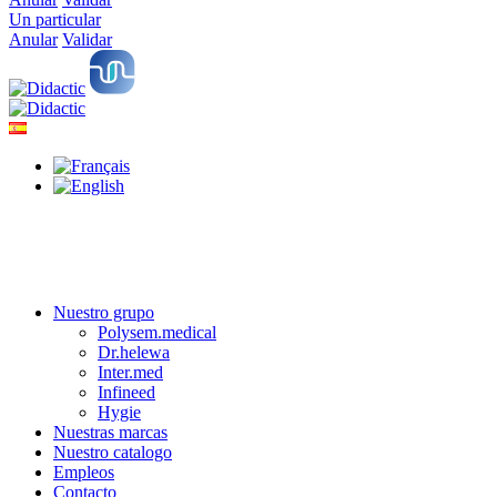
Un particular
Anular
Validar
Nuestro grupo
Polysem.medical
Dr.helewa
Inter.med
Infineed
Hygie
Nuestras marcas
Nuestro catalogo
Empleos
Contacto