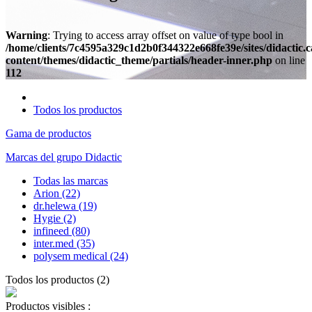
Warning
: Trying to access array offset on value of type bool in
/home/clients/7c4595a329c1d2b0f344322e668fe39e/sites/didactic.
content/themes/didactic_theme/partials/header-inner.php
on line
112
Todos los productos
Gama de productos
Marcas del grupo Didactic
Todas las marcas
Arion
(22)
dr.helewa
(19)
Hygie
(2)
infineed
(80)
inter.med
(35)
polysem medical
(24)
Todos los productos
(
2
)
Productos visibles :