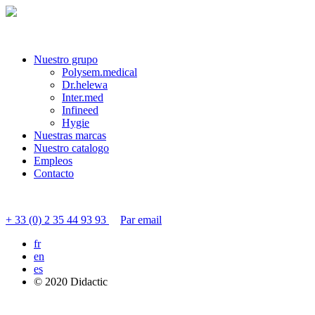
Nuestro grupo
Polysem.medical
Dr.helewa
Inter.med
Infineed
Hygie
Nuestras marcas
Nuestro catalogo
Empleos
Contacto
Contactar servicio al cliente
+ 33 (0) 2 35 44 93 93
Par email
fr
en
es
© 2020 Didactic