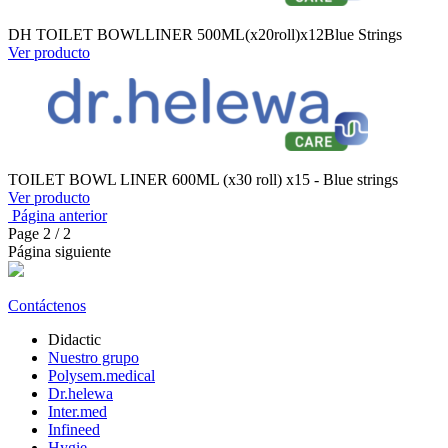
DH TOILET BOWLLINER 500ML(x20roll)x12Blue Strings
Ver producto
TOILET BOWL LINER 600ML (x30 roll) x15 - Blue strings
Ver producto
Página anterior
Page
2
/ 2
Página siguiente
Contáctenos
Didactic
Nuestro grupo
Polysem.medical
Dr.helewa
Inter.med
Infineed
Hygie