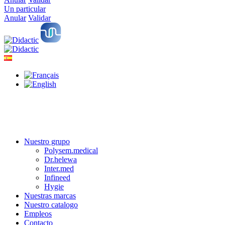
Un particular
Anular
Validar
Nuestro grupo
Polysem.medical
Dr.helewa
Inter.med
Infineed
Hygie
Nuestras marcas
Nuestro catalogo
Empleos
Contacto