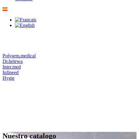
Polysem.medical
Dr.helewa
Inter.med
Infineed
Hygie
Nuestro catalogo