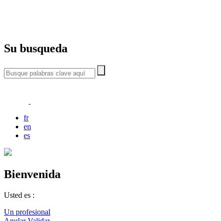
Su busqueda
fr
en
es
Bienvenida
Usted es :
Un profesional
Anular
Validar