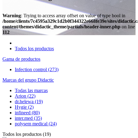
Warning
: Trying to access array offset on value of type bool in
/home/clients/7c4595a329c1d2b0f344322e668fe39e/sites/didactic.
content/themes/didactic_theme/partials/header-inner.php
on line
112
Todos los productos
Gama de productos
Infection control
(273)
Marcas del grupo Didactic
Todas las marcas
Arion
(22)
dr.helewa
(19)
Hygie
(2)
infineed
(80)
inter.med
(35)
polysem medical
(24)
Todos los productos
(
19
)