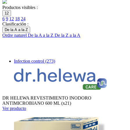
Productos visibles :
12
6
9
12
18
24
Clasificación :
De la A a la Z
Ordre naturel
De la A a la Z
De la Z a la A
Infection control
(273)
DR HELEWA REVESTIMIENTO INODORO
ANTIMICROBIANO 600 ML (x21)
Ver producto