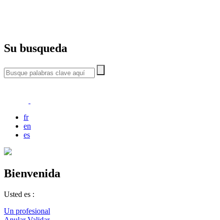
Su busqueda
fr
en
es
Bienvenida
Usted es :
Un profesional
Anular
Validar