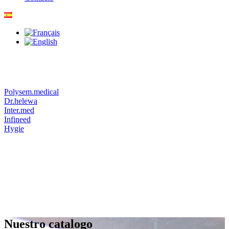
Polysem.medical
Dr.helewa
Inter.med
Infineed
Hygie
Nuestro catalogo