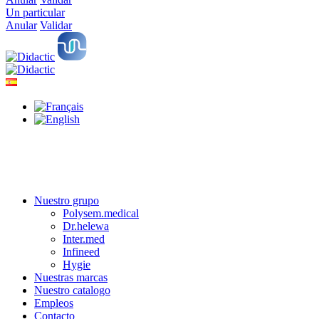
Un particular
Anular
Validar
Nuestro grupo
Polysem.medical
Dr.helewa
Inter.med
Infineed
Hygie
Nuestras marcas
Nuestro catalogo
Empleos
Contacto