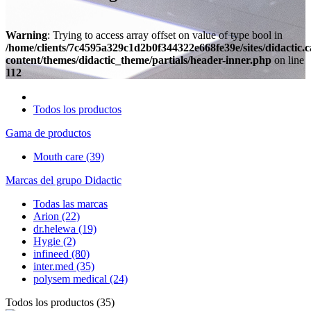
Warning
: Trying to access array offset on value of type bool in
/home/clients/7c4595a329c1d2b0f344322e668fe39e/sites/didactic.
content/themes/didactic_theme/partials/header-inner.php
on line
112
Todos los productos
Gama de productos
Mouth care
(39)
Marcas del grupo Didactic
Todas las marcas
Arion
(22)
dr.helewa
(19)
Hygie
(2)
infineed
(80)
inter.med
(35)
polysem medical
(24)
Todos los productos
(
35
)