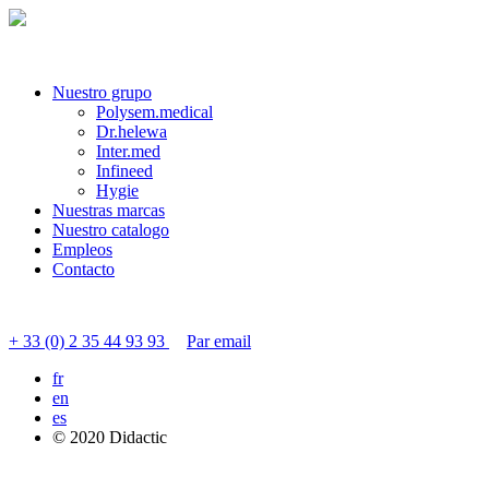
Nuestro grupo
Polysem.medical
Dr.helewa
Inter.med
Infineed
Hygie
Nuestras marcas
Nuestro catalogo
Empleos
Contacto
Contactar servicio al cliente
+ 33 (0) 2 35 44 93 93
Par email
fr
en
es
© 2020 Didactic