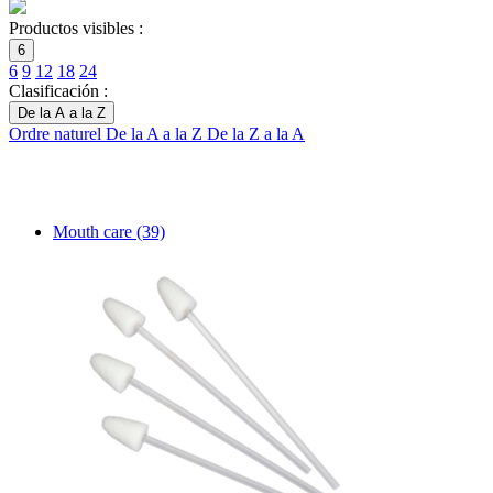
Productos visibles :
6
6
9
12
18
24
Clasificación :
De la A a la Z
Ordre naturel
De la A a la Z
De la Z a la A
Mouth care
(39)