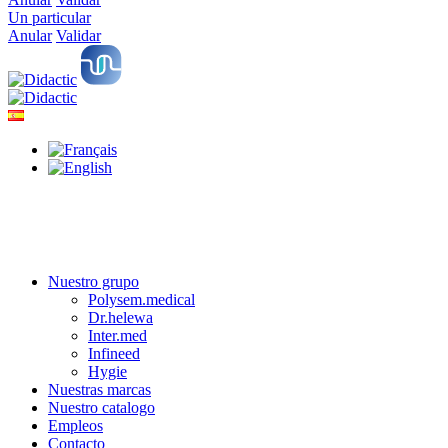
Un particular
Anular
Validar
Nuestro grupo
Polysem.medical
Dr.helewa
Inter.med
Infineed
Hygie
Nuestras marcas
Nuestro catalogo
Empleos
Contacto