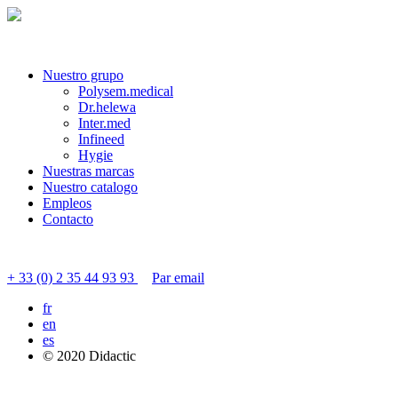
Nuestro grupo
Polysem.medical
Dr.helewa
Inter.med
Infineed
Hygie
Nuestras marcas
Nuestro catalogo
Empleos
Contacto
Contactar servicio al cliente
+ 33 (0) 2 35 44 93 93
Par email
fr
en
es
© 2020 Didactic