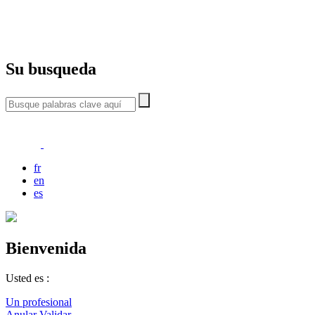
Su busqueda
fr
en
es
Bienvenida
Usted es :
Un profesional
Anular
Validar