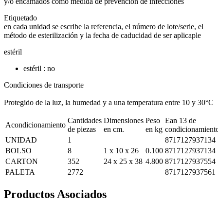
y/o encamados como medida de prevención de infecciones
Etiquetado
en cada unidad se escribe la referencia, el número de lote/serie, el
método de esterilización y la fecha de caducidad de ser aplicaple
estéril
estéril : no
Condiciones de transporte
Protegido de la luz, la humedad y a una temperatura entre 10 y 30°C
Cantidades
Dimensiones
Peso
Ean 13 de
Acondicionamiento
de piezas
en cm.
en kg
condicionamient
UNIDAD
1
8717127937134
BOLSO
8
1 x 10 x 26
0.100
8717127937134
CARTON
352
24 x 25 x 38
4.800
8717127937554
PALETA
2772
8717127937561
Productos Asociados