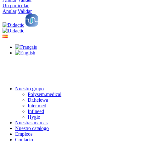
Un particular
Anular
Validar
Nuestro grupo
Polysem.medical
Dr.helewa
Inter.med
Infineed
Hygie
Nuestras marcas
Nuestro catalogo
Empleos
Contacto