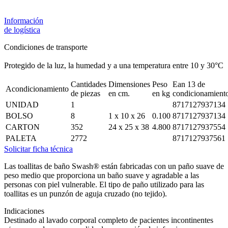
Información
de logística
Condiciones de transporte
Protegido de la luz, la humedad y a una temperatura entre 10 y 30°C
Cantidades
Dimensiones
Peso
Ean 13 de
Acondicionamiento
de piezas
en cm.
en kg
condicionamient
UNIDAD
1
8717127937134
BOLSO
8
1 x 10 x 26
0.100
8717127937134
CARTON
352
24 x 25 x 38
4.800
8717127937554
PALETA
2772
8717127937561
Solicitar ficha técnica
Las toallitas de baño Swash® están fabricadas con un paño suave de
peso medio que proporciona un baño suave y agradable a las
personas con piel vulnerable. El tipo de paño utilizado para las
toallitas es un punzón de aguja cruzado (no tejido).
Indicaciones
Destinado al lavado corporal completo de pacientes incontinentes