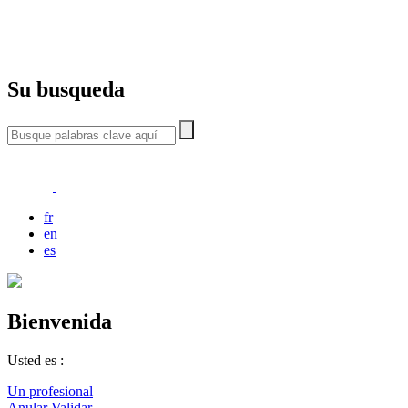
Su busqueda
fr
en
es
Bienvenida
Usted es :
Un profesional
Anular
Validar