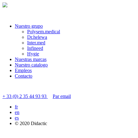
Nuestro grupo
Polysem.medical
Dr.helewa
Inter.med
Infineed
Hygie
Nuestras marcas
Nuestro catalogo
Empleos
Contacto
Contactar servicio al cliente
+ 33 (0) 2 35 44 93 93
Par email
fr
en
es
© 2020 Didactic