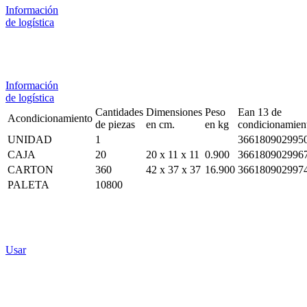
Información
de logística
Información
de logística
Cantidades
Dimensiones
Peso
Ean 13 de
Acondicionamiento
de piezas
en cm.
en kg
condicionamien
UNIDAD
1
366180902995
CAJA
20
20 x 11 x 11
0.900
366180902996
CARTON
360
42 x 37 x 37
16.900
366180902997
PALETA
10800
Usar