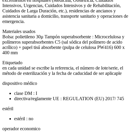
excrementos en hospitales (Medicina, Obstetricia, Cuidados
Intensivos, Urgencias, Cuidados Intensivos y de Rehabilitación,
Cuidados de Larga Duración, etc.), residencias de ancianos y
asistencia sanitaria a domicilio, transporte sanitario y operaciones de
emergencia.
Materiales usados
Bolsa: polietileno 30µ Tampón superabsorbente : Microcelulosa y
polímeros superabsorbentes C5 (sal sódica del polímero de acido
acrílico) + papel tisú absorbente (pulpa de celulosa PW416) 600 x
400 mm
Etiquetado
en cada unidad se escribe la referencia, el número de lote/serie, el
método de esterilización y la fecha de caducidad de ser aplicaple
dispositivo médico
clase DM : I
directiva/reglamente UE : REGULATION (EU) 2017/ 745
estéril
estéril : no
operador economico