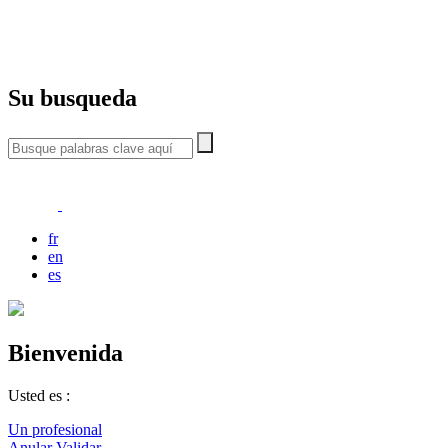
Su busqueda
fr
en
es
Bienvenida
Usted es :
Un profesional
Anular
Validar