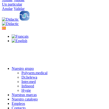
Un particular
Anular
Validar
Nuestro grupo
Polysem.medical
Dr.helewa
Inter.med
Infineed
Hygie
Nuestras marcas
Nuestro catalogo
Empleos
Contacto