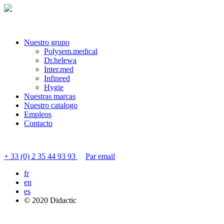
Nuestro grupo
Polysem.medical
Dr.helewa
Inter.med
Infineed
Hygie
Nuestras marcas
Nuestro catalogo
Empleos
Contacto
Contactar servicio al cliente
+ 33 (0) 2 35 44 93 93
Par email
fr
en
es
© 2020 Didactic