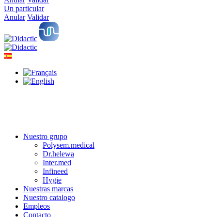
Un particular
Anular
Validar
Nuestro grupo
Polysem.medical
Dr.helewa
Inter.med
Infineed
Hygie
Nuestras marcas
Nuestro catalogo
Empleos
Contacto