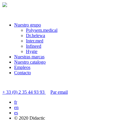
Nuestro grupo
Polysem.medical
Dr.helewa
Inter.med
Infineed
Hygie
Nuestras marcas
Nuestro catalogo
Empleos
Contacto
Contactar servicio al cliente
+ 33 (0) 2 35 44 93 93
Par email
fr
en
es
© 2020 Didactic