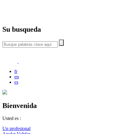
Su busqueda
fr
en
es
Bienvenida
Usted es :
Un profesional
Anular
Validar