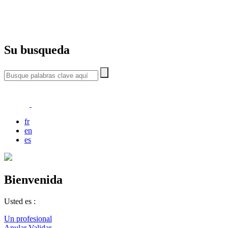
Su busqueda
fr
en
es
Bienvenida
Usted es :
Un profesional
Anular
Validar