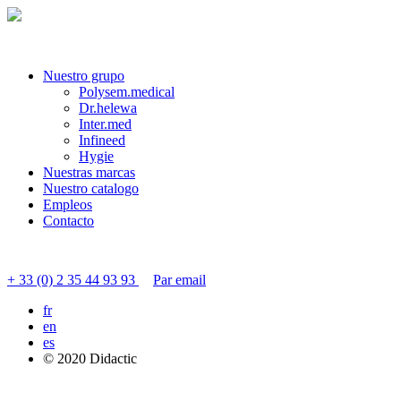
Nuestro grupo
Polysem.medical
Dr.helewa
Inter.med
Infineed
Hygie
Nuestras marcas
Nuestro catalogo
Empleos
Contacto
Contactar servicio al cliente
+ 33 (0) 2 35 44 93 93
Par email
fr
en
es
© 2020 Didactic