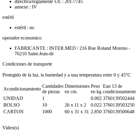
directiva/reglamente UE : 2017/745
annexe : IV
estéril
estéril : no
operador economico
FABRICANTE : INTER.MED / 216 Rue Roland Moreno -
76210 Saint-Jean-de
Condiciones de transporte
Protegido de la luz, la humedad y a una temperatura entre 0 y 45°C
Cantidades
Dimensiones
Peso
Ean 13 de
Acondicionamiento
de piezas
en cm.
en kg
condicionamient
UNIDAD
1
0.002
3760139502444
BOLSO
10
26 x 11 x 2
0.022
3760139503250
CARTON
1000
60 x 31 x 31
2.850
3760139500648
Video(s)