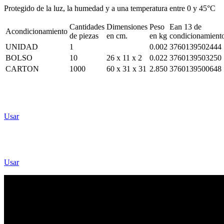
Protegido de la luz, la humedad y a una temperatura entre 0 y 45°C
Cantidades
Dimensiones
Peso
Ean 13 de
Acondicionamiento
de piezas
en cm.
en kg
condicionamient
UNIDAD
1
0.002
3760139502444
BOLSO
10
26 x 11 x 2
0.022
3760139503250
CARTON
1000
60 x 31 x 31
2.850
3760139500648
Usar
Usar