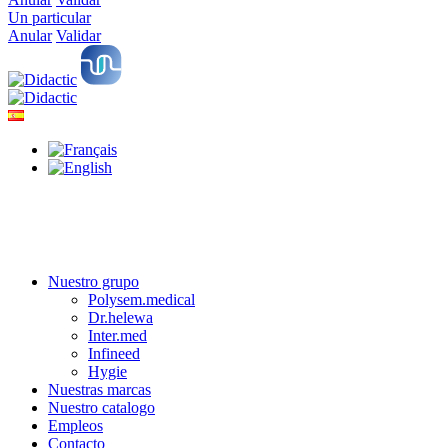
Un particular
Anular
Validar
Nuestro grupo
Polysem.medical
Dr.helewa
Inter.med
Infineed
Hygie
Nuestras marcas
Nuestro catalogo
Empleos
Contacto