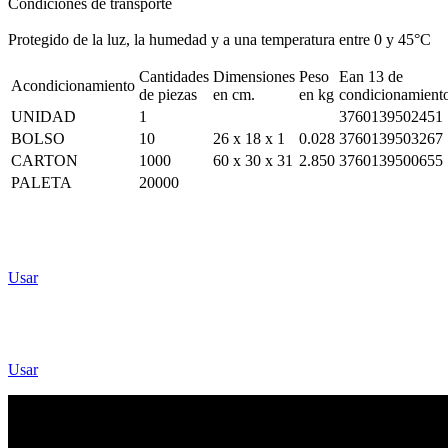
Condiciones de transporte
Protegido de la luz, la humedad y a una temperatura entre 0 y 45°C
Cantidades
Dimensiones
Peso
Ean 13 de
Acondicionamiento
de piezas
en cm.
en kg
condicionamient
UNIDAD
1
3760139502451
BOLSO
10
26 x 18 x 1
0.028
3760139503267
CARTON
1000
60 x 30 x 31
2.850
3760139500655
PALETA
20000
Usar
Usar