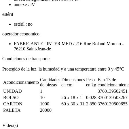
annexe : IV
estéril
estéril : no
operador economico
FABRICANTE : INTER.MED / 216 Rue Roland Moreno -
76210 Saint-Jean-de
Condiciones de transporte
Protegido de la luz, la humedad y a una temperatura entre 0 y 45°C
Cantidades
Dimensiones
Peso
Ean 13 de
Acondicionamiento
de piezas
en cm.
en kg
condicionamient
UNIDAD
1
3760139502451
BOLSO
10
26 x 18 x 1
0.028
3760139503267
CARTON
1000
60 x 30 x 31
2.850
3760139500655
PALETA
20000
Video(s)