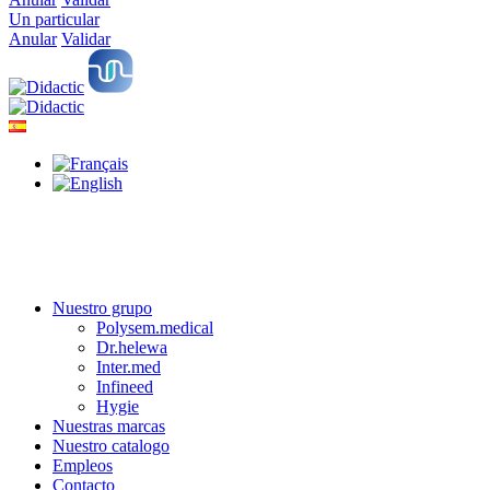
Un particular
Anular
Validar
Nuestro grupo
Polysem.medical
Dr.helewa
Inter.med
Infineed
Hygie
Nuestras marcas
Nuestro catalogo
Empleos
Contacto