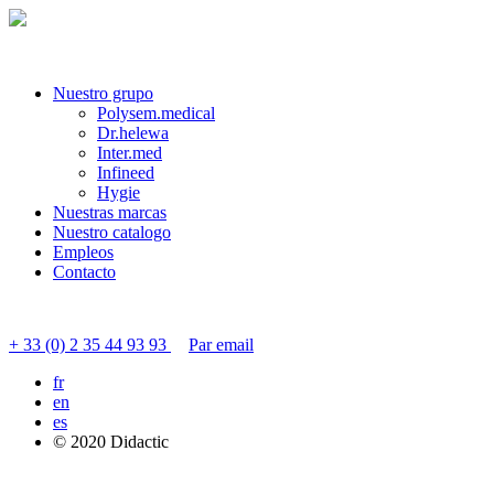
Nuestro grupo
Polysem.medical
Dr.helewa
Inter.med
Infineed
Hygie
Nuestras marcas
Nuestro catalogo
Empleos
Contacto
Contactar servicio al cliente
+ 33 (0) 2 35 44 93 93
Par email
fr
en
es
© 2020 Didactic