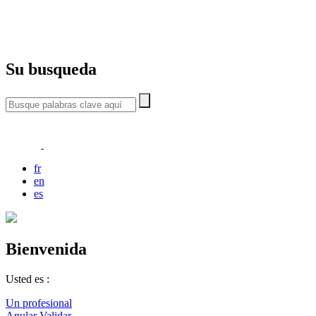
Su busqueda
fr
en
es
Bienvenida
Usted es :
Un profesional
Anular
Validar