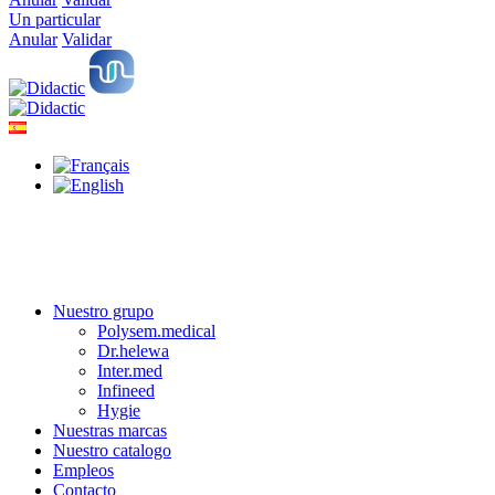
Un particular
Anular
Validar
Nuestro grupo
Polysem.medical
Dr.helewa
Inter.med
Infineed
Hygie
Nuestras marcas
Nuestro catalogo
Empleos
Contacto