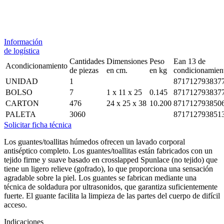
Información
de logística
Cantidades
Dimensiones
Peso
Ean 13 de
Acondicionamiento
de piezas
en cm.
en kg
condicionamien
UNIDAD
1
871712793837
BOLSO
7
1 x 11 x 25
0.145
871712793837
CARTON
476
24 x 25 x 38
10.200
871712793850
PALETA
3060
871712793851
Solicitar ficha técnica
Los guantes/toallitas húmedos ofrecen un lavado corporal
antiséptico completo. Los guantes/toallitas están fabricados con un
tejido firme y suave basado en crosslapped Spunlace (no tejido) que
tiene un ligero relieve (gofrado), lo que proporciona una sensación
agradable sobre la piel. Los guantes se fabrican mediante una
técnica de soldadura por ultrasonidos, que garantiza suficientemente
fuerte. El guante facilita la limpieza de las partes del cuerpo de difícil
acceso.
Indicaciones