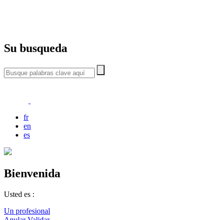
Su busqueda
fr
en
es
Bienvenida
Usted es :
Un profesional
Anular
Validar