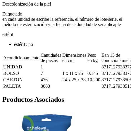
Descolonización de la piel
Etiquetado
en cada unidad se escribe la referencia, el número de lote/serie, el
método de esterilización y la fecha de caducidad de ser aplicaple
estéril
estéril : no
Cantidades
Dimensiones
Peso
Ean 13 de
Acondicionamiento
de piezas
en cm.
en kg
condicionamien
UNIDAD
1
871712793837
BOLSO
7
1 x 11 x 25
0.145
871712793837
CARTON
476
24 x 25 x 38
10.200
871712793850
PALETA
3060
871712793851
Productos Asociados