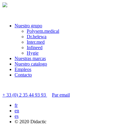
Nuestro grupo
Polysem.medical
Dr.helewa
Inter.med
Infineed
Hygie
Nuestras marcas
Nuestro catalogo
Empleos
Contacto
Contactar servicio al cliente
+ 33 (0) 2 35 44 93 93
Par email
fr
en
es
© 2020 Didactic