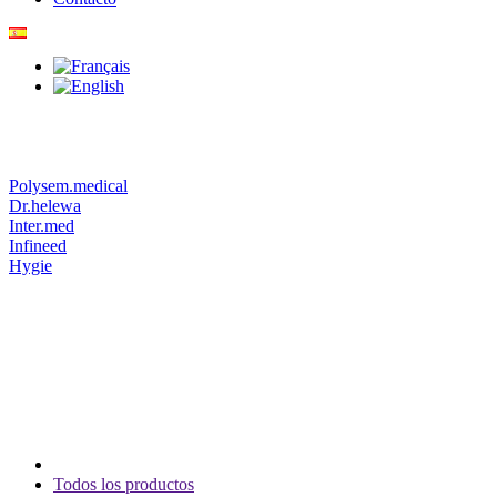
Polysem.medical
Dr.helewa
Inter.med
Infineed
Hygie
Todos los productos