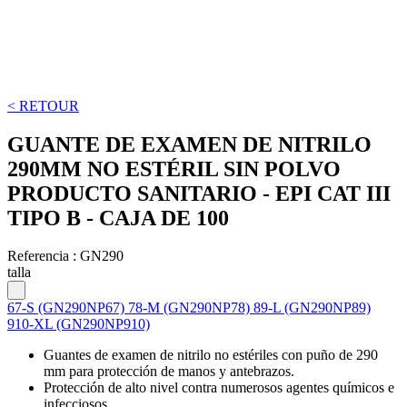
< RETOUR
GUANTE DE EXAMEN DE NITRILO
290MM NO ESTÉRIL SIN POLVO
PRODUCTO SANITARIO - EPI CAT III
TIPO B - CAJA DE 100
Referencia :
GN290
talla
67-S (GN290NP67)
78-M (GN290NP78)
89-L (GN290NP89)
910-XL (GN290NP910)
Guantes de examen de nitrilo no estériles con puño de 290
mm para protección de manos y antebrazos.
Protección de alto nivel contra numerosos agentes químicos e
infecciosos.