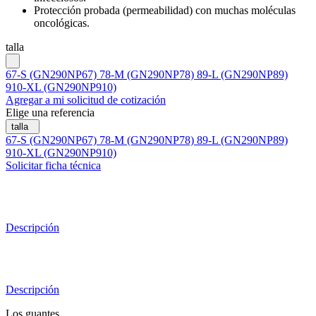
Protección probada (permeabilidad) con muchas moléculas
oncológicas.
talla
67-S (GN290NP67)
78-M (GN290NP78)
89-L (GN290NP89)
910-XL (GN290NP910)
Agregar a mi solicitud de cotización
Elige una referencia
talla
67-S (GN290NP67)
78-M (GN290NP78)
89-L (GN290NP89)
910-XL (GN290NP910)
Solicitar ficha técnica
Descripción
Descripción
Los guantes