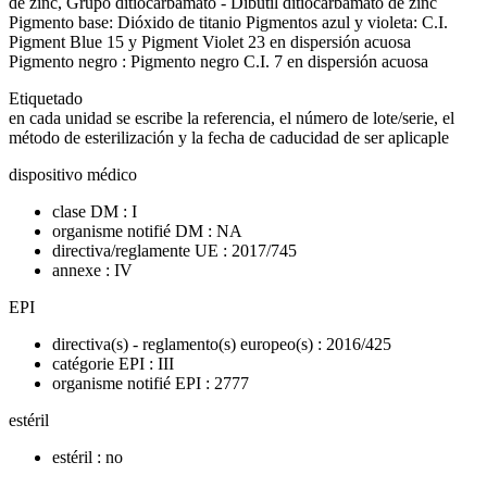
de zinc, Grupo ditiocarbamato - Dibutil ditiocarbamato de zinc
Pigmento base: Dióxido de titanio Pigmentos azul y violeta: C.I.
Pigment Blue 15 y Pigment Violet 23 en dispersión acuosa
Pigmento negro : Pigmento negro C.I. 7 en dispersión acuosa
Etiquetado
en cada unidad se escribe la referencia, el número de lote/serie, el
método de esterilización y la fecha de caducidad de ser aplicaple
dispositivo médico
clase DM : I
organisme notifié DM : NA
directiva/reglamente UE : 2017/745
annexe : IV
EPI
directiva(s) - reglamento(s) europeo(s) : 2016/425
catégorie EPI : III
organisme notifié EPI : 2777
estéril
estéril : no