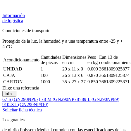
Información
de logística
Condiciones de transporte
Protegido de la luz, la humedad y a una temperatura entre -25 y +
45°C
Cantidades
Dimensiones
Peso
Ean 13 de
Acondicionamiento
de piezas
en cm.
en kg
condicionamient
UNIDAD
1
29 x 11 x 0
0.009
3661809025877
CAJA
100
26 x 13 x 6
0.870
3661809125874
CARTON
1000
35 x 27 x 27
9.850
3661809225871
Elige una referencia
talla
67-S (GN290NP67)
78-M (GN290NP78)
89-L (GN290NP89)
910-XL (GN290NP910)
Solicitar ficha técnica
Los guantes
de nitrilo Polysem Medical cumplen con las especificaciones de las