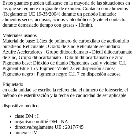
Estos guantes pueden utilizarse en la mayoría de las situaciones en
las que se requiere un guante de examen. Contacto con alimentos
(Reglamento UE 19-35/2004) durante un periodo limitado:
alimentos secos, acuosos, ácidos y alcohólicos (evite el contacto
durante demasiado tiempo con grasas - 10min).
Materiales usados
Material de base: Látex de polímero de carboxilato de acrilonitrilo
butadieno Reticulante : Óxido de zinc Reticulante secundario :
Azufre Aceleradores : Grupo ditiocarbamato - Dietil ditiocarbamato
de zinc, Grupo ditiocarbamato - Dibutil ditiocarbamato de zinc
Pigmento base: Dióxido de titanio Pigmentos azul y violeta: C.I.
Pigment Blue 15 y Pigment Violet 23 en dispersión acuosa
Pigmento negro : Pigmento negro C.I. 7 en dispersión acuosa
Etiquetado
en cada unidad se escribe la referencia, el número de lote/serie, el
método de esterilización y la fecha de caducidad de ser aplicaple
dispositivo médico
clase DM : I
organisme notifié DM : NA
directiva/reglamente UE : 2017/745
annexe : IV