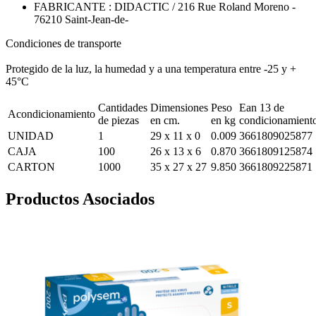
FABRICANTE : DIDACTIC / 216 Rue Roland Moreno -
76210 Saint-Jean-de-
Condiciones de transporte
Protegido de la luz, la humedad y a una temperatura entre -25 y +
45°C
Cantidades
Dimensiones
Peso
Ean 13 de
Acondicionamiento
de piezas
en cm.
en kg
condicionamient
UNIDAD
1
29 x 11 x 0
0.009
3661809025877
CAJA
100
26 x 13 x 6
0.870
3661809125874
CARTON
1000
35 x 27 x 27
9.850
3661809225871
Productos Asociados