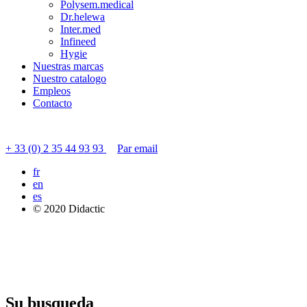
Polysem.medical
Dr.helewa
Inter.med
Infineed
Hygie
Nuestras marcas
Nuestro catalogo
Empleos
Contacto
Contactar servicio al cliente
+ 33 (0) 2 35 44 93 93
Par email
fr
en
es
© 2020 Didactic
Su busqueda