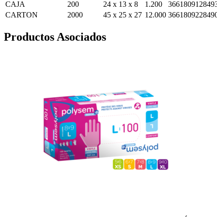
CAJA
200
24 x 13 x 8
1.200
366180912849
CARTON
2000
45 x 25 x 27
12.000
366180922849
Productos Asociados