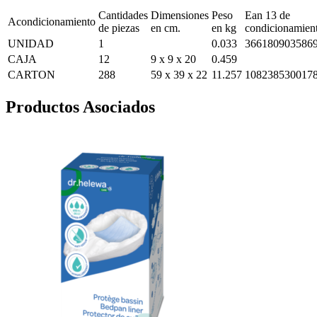
Cantidades
Dimensiones
Peso
Ean 13 de
Acondicionamiento
de piezas
en cm.
en kg
condicionamien
UNIDAD
1
0.033
366180903586
CAJA
12
9 x 9 x 20
0.459
CARTON
288
59 x 39 x 22
11.257
108238530017
Productos Asociados