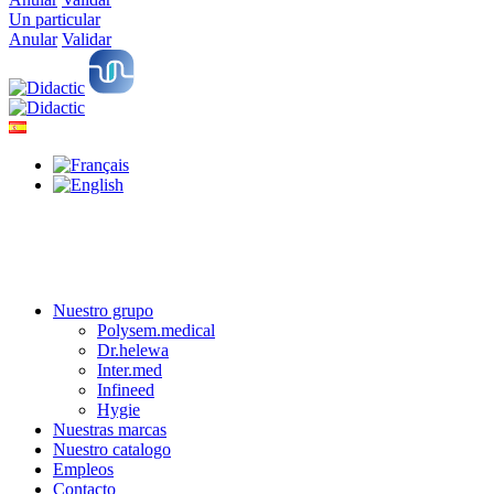
Un particular
Anular
Validar
Nuestro grupo
Polysem.medical
Dr.helewa
Inter.med
Infineed
Hygie
Nuestras marcas
Nuestro catalogo
Empleos
Contacto