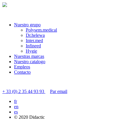
Nuestro grupo
Polysem.medical
Dr.helewa
Inter.med
Infineed
Hygie
Nuestras marcas
Nuestro catalogo
Empleos
Contacto
Contactar servicio al cliente
+ 33 (0) 2 35 44 93 93
Par email
fr
en
es
© 2020 Didactic