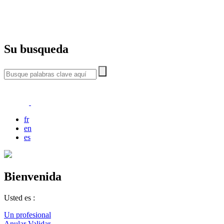
Su busqueda
fr
en
es
Bienvenida
Usted es :
Un profesional
Anular
Validar