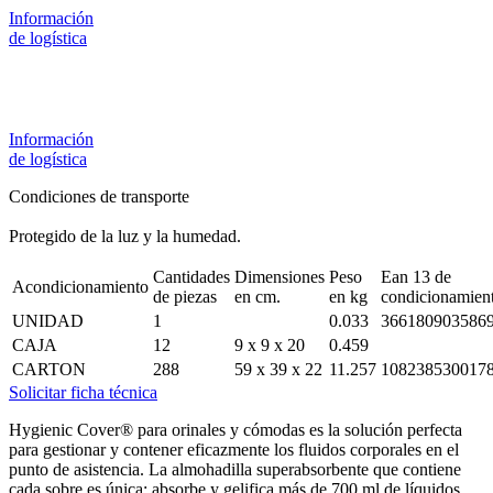
Información
de logística
Información
de logística
Condiciones de transporte
Protegido de la luz y la humedad.
Cantidades
Dimensiones
Peso
Ean 13 de
Acondicionamiento
de piezas
en cm.
en kg
condicionamien
UNIDAD
1
0.033
366180903586
CAJA
12
9 x 9 x 20
0.459
CARTON
288
59 x 39 x 22
11.257
108238530017
Solicitar ficha técnica
Hygienic Cover® para orinales y cómodas es la solución perfecta
para gestionar y contener eficazmente los fluidos corporales en el
punto de asistencia. La almohadilla superabsorbente que contiene
cada sobre es única: absorbe y gelifica más de 700 ml de líquidos