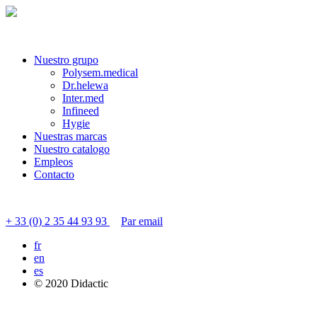
Nuestro grupo
Polysem.medical
Dr.helewa
Inter.med
Infineed
Hygie
Nuestras marcas
Nuestro catalogo
Empleos
Contacto
Contactar servicio al cliente
+ 33 (0) 2 35 44 93 93
Par email
fr
en
es
© 2020 Didactic