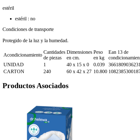
estéril
estéril : no
Condiciones de transporte
Protegido de la luz y la humedad.
Cantidades
Dimensiones
Peso
Ean 13 de
Acondicionamiento
de piezas
en cm.
en kg
condicionamien
UNIDAD
1
40 x 15 x 0
0.039
366180903623
CARTON
240
60 x 42 x 27
10.800
108238530018
Productos Asociados