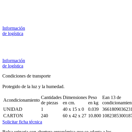
Información
de logística
Información
de logística
Condiciones de transporte
Protegido de la luz y la humedad.
Cantidades
Dimensiones
Peso
Ean 13 de
Acondicionamiento
de piezas
en cm.
en kg
condicionamien
UNIDAD
1
40 x 15 x 0
0.039
366180903623
CARTON
240
60 x 42 x 27
10.800
108238530018
Solicitar ficha técnica
Bolsa urinaria con abertura ergonómica que se adapta a los