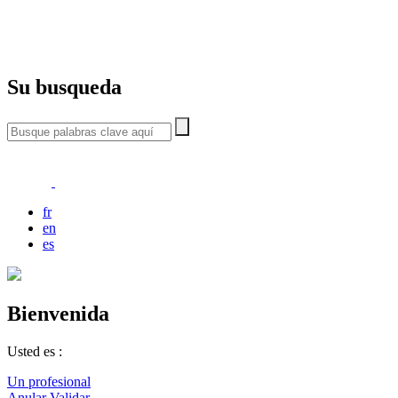
Su busqueda
fr
en
es
Bienvenida
Usted es :
Un profesional
Anular
Validar