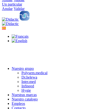
Un particular
Anular
Validar
Nuestro grupo
Polysem.medical
Dr.helewa
Inter.med
Infineed
Hygie
Nuestras marcas
Nuestro catalogo
Empleos
Contacto