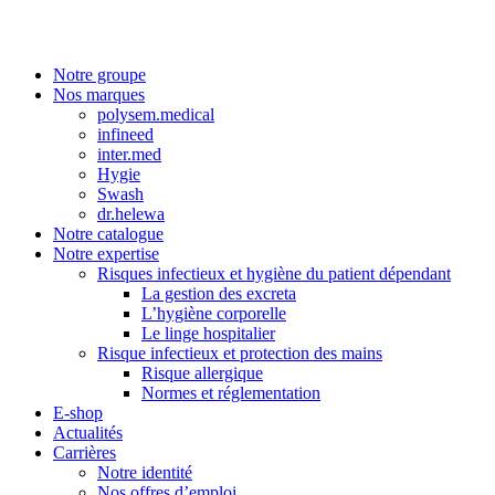
Notre groupe
Nos marques
polysem.medical
infineed
inter.med
Hygie
Swash
dr.helewa
Notre catalogue
Notre expertise
Risques infectieux et hygiène du patient dépendant
La gestion des excreta
L’hygiène corporelle
Le linge hospitalier
Risque infectieux et protection des mains
Risque allergique
Normes et réglementation
E-shop
Actualités
Carrières
Notre identité
Nos offres d’emploi