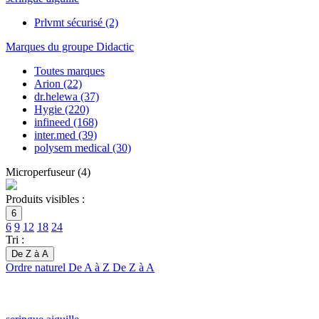
Prlvmt sécurisé
(2)
Marques du groupe Didactic
Toutes marques
Arion
(22)
dr.helewa
(37)
Hygie
(220)
infineed
(168)
inter.med
(39)
polysem medical
(30)
Microperfuseur
(
4
)
Produits visibles :
6
6
9
12
18
24
Tri :
De Z à A
Ordre naturel
De A à Z
De Z à A