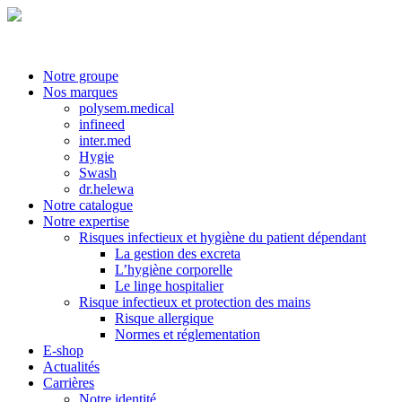
Notre groupe
Nos marques
polysem.medical
infineed
inter.med
Hygie
Swash
dr.helewa
Notre catalogue
Notre expertise
Risques infectieux et hygiène du patient dépendant
La gestion des excreta
L’hygiène corporelle
Le linge hospitalier
Risque infectieux et protection des mains
Risque allergique
Normes et réglementation
E-shop
Actualités
Carrières
Notre identité