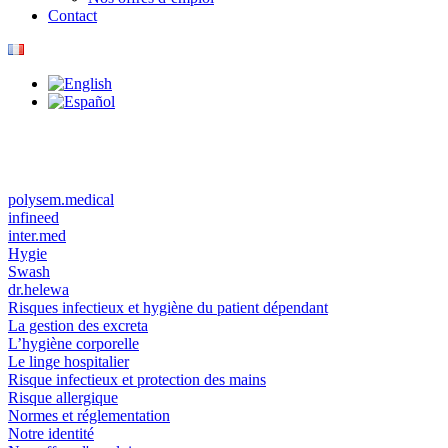
Contact
polysem.medical
infineed
inter.med
Hygie
Swash
dr.helewa
Risques infectieux et hygiène du patient dépendant
La gestion des excreta
L’hygiène corporelle
Le linge hospitalier
Risque infectieux et protection des mains
Risque allergique
Normes et réglementation
Notre identité