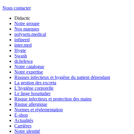
Nous contacter
Didactic
Notre groupe
Nos marques
polysem.medical
infineed
inter.med
Hygie
Swash
dr.helewa
Notre catalogue
Notre expertise
Risques infectieux et hygiène du patient dépendant
La gestion des excreta
L’hygiène corporelle
Le linge hospitalier
Risque infectieux et protection des mains
Risque allergique
Normes et réglementation
E-shop
Actualités
Carrières
Notre identité