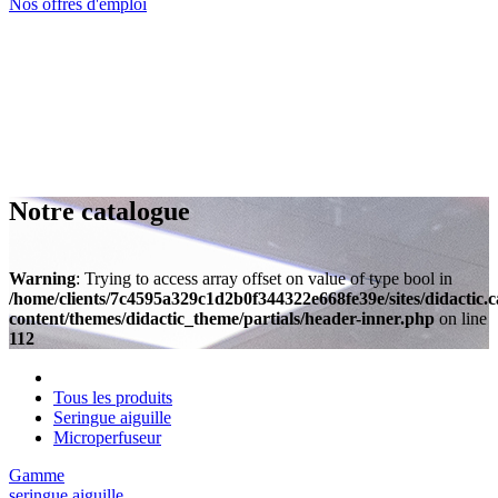
Nos offres d'emploi
Notre catalogue
Warning
: Trying to access array offset on value of type bool in
/home/clients/7c4595a329c1d2b0f344322e668fe39e/sites/didactic.
content/themes/didactic_theme/partials/header-inner.php
on line
112
Tous les produits
Seringue aiguille
Microperfuseur
Gamme
seringue aiguille