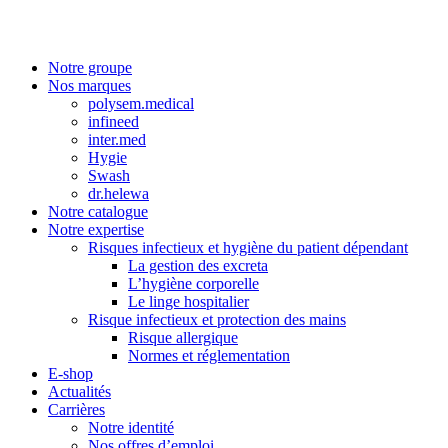
Notre groupe
Nos marques
polysem.medical
infineed
inter.med
Hygie
Swash
dr.helewa
Notre catalogue
Notre expertise
Risques infectieux et hygiène du patient dépendant
La gestion des excreta
L’hygiène corporelle
Le linge hospitalier
Risque infectieux et protection des mains
Risque allergique
Normes et réglementation
E-shop
Actualités
Carrières
Notre identité
Nos offres d’emploi