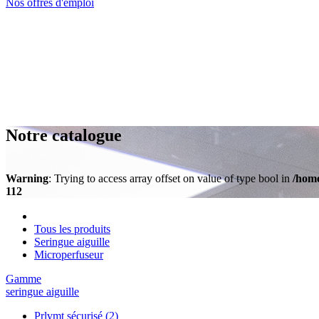
Nos offres d'emploi
Notre catalogue
Warning
: Trying to access array offset on value of type bool in
/home
112
Tous les produits
Seringue aiguille
Microperfuseur
Gamme
seringue aiguille
Prlvmt sécurisé
(2)