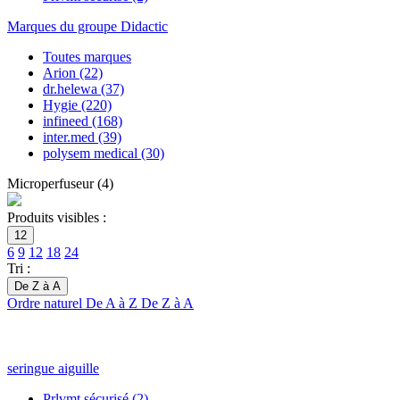
Marques du groupe Didactic
Toutes marques
Arion
(22)
dr.helewa
(37)
Hygie
(220)
infineed
(168)
inter.med
(39)
polysem medical
(30)
Microperfuseur
(
4
)
Produits visibles :
12
6
9
12
18
24
Tri :
De Z à A
Ordre naturel
De A à Z
De Z à A
seringue aiguille
Prlvmt sécurisé
(2)