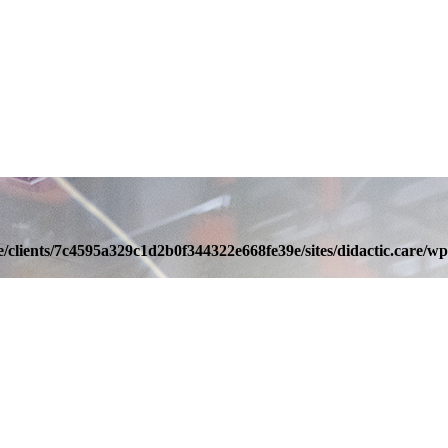
/clients/7c4595a329c1d2b0f344322e668fe39e/sites/didactic.care/wp