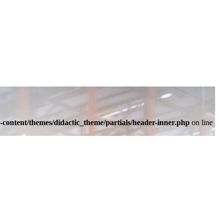
-content/themes/didactic_theme/partials/header-inner.php
on line