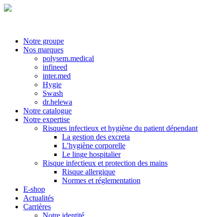
Notre groupe
Nos marques
polysem.medical
infineed
inter.med
Hygie
Swash
dr.helewa
Notre catalogue
Notre expertise
Risques infectieux et hygiène du patient dépendant
La gestion des excreta
L’hygiène corporelle
Le linge hospitalier
Risque infectieux et protection des mains
Risque allergique
Normes et réglementation
E-shop
Actualités
Carrières
Notre identité