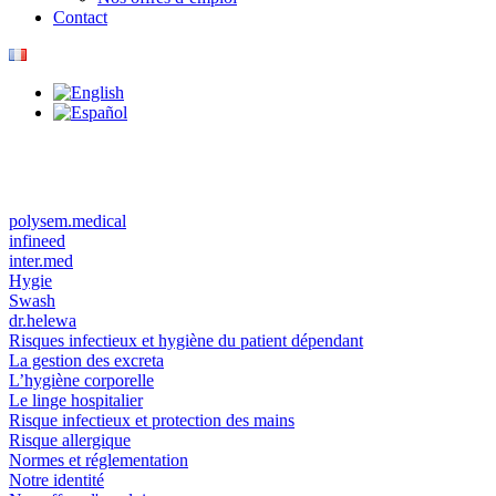
Contact
polysem.medical
infineed
inter.med
Hygie
Swash
dr.helewa
Risques infectieux et hygiène du patient dépendant
La gestion des excreta
L’hygiène corporelle
Le linge hospitalier
Risque infectieux et protection des mains
Risque allergique
Normes et réglementation
Notre identité